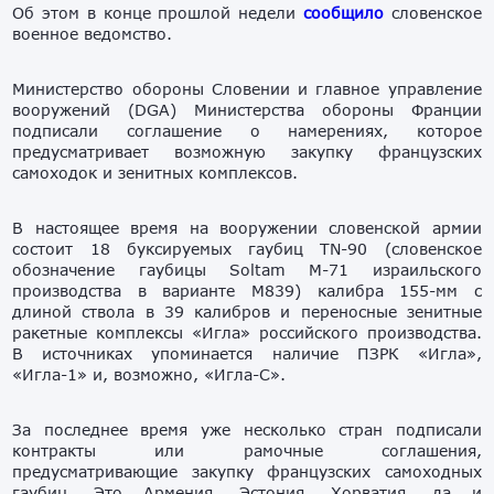
Об этом в конце прошлой недели
сообщило
словенское
военное ведомство.
Министерство обороны Словении и главное управление
вооружений (DGA) Министерства обороны Франции
подписали соглашение о намерениях, которое
предусматривает возможную закупку французских
самоходок и зенитных комплексов.
В настоящее время на вооружении словенской армии
состоит 18 буксируемых гаубиц TN-90 (словенское
обозначение гаубицы Soltam M-71 израильского
производства в варианте M839) калибра 155-мм с
длиной ствола в 39 калибров и переносные зенитные
ракетные комплексы «Игла» российского производства.
В источниках упоминается наличие ПЗРК «Игла»,
«Игла-1» и, возможно, «Игла-С».
За последнее время уже несколько стран подписали
контракты или рамочные соглашения,
предусматривающие закупку французских самоходных
гаубиц. Это Армения, Эстония, Хорватия, да и