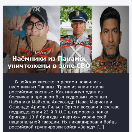
Наёмники из Панамы
уничтожены в зоне СВО
В войсках киевского режима появились
наёмники из Панамы. Троих из уничтожили
российские военные. Как минимум один из
боевиков в прошлом был кадровым военным.
Наёмники Майколь Александр Навас Мариота и
Освальдо Ариэль Гильен Ортега воевали в составе
подразделения 23-й R.U.G штурмового полка
бригады 13-й бригады «Хартия» украинской
национальной гвардии. Их ликвидировали бойцы
российской группировки войск «Запад» […]