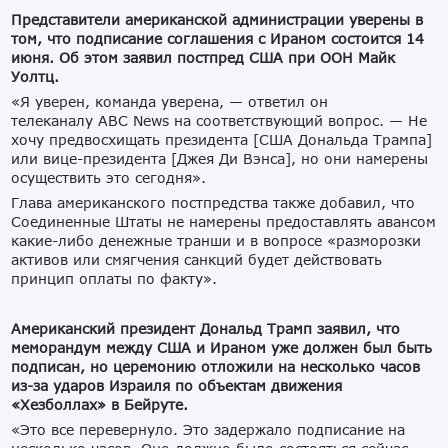
Представители американской администрации уверены в
том, что подписание соглашения с Ираном состоится 14
июня. Об этом заявил постпред США при ООН Майк
Уолтц.
«Я уверен, команда уверена, — ответил он
телеканалу ABC News на соответствующий вопрос. — Не
хочу предвосхищать президента [США Дональда Трампа]
или вице-президента [Джея Ди Вэнса], но они намерены
осуществить это сегодня».
Глава американского постпредства также добавил, что
Соединенные Штаты не намерены предоставлять авансом
какие-либо денежные транши и в вопросе «разморозки
активов или смягчения санкций будет действовать
принцип оплаты по факту».
Американский президент Дональд Трамп заявил, что
меморандум между США и Ираном уже должен был быть
подписан, но церемонию отложили на несколько часов
из-за ударов Израиля по объектам движения
«Хезболлах» в Бейруте.
«Это все перевернуло. Это задержало подписание на