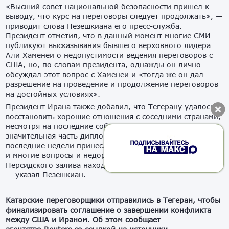
«Высший совет национальной безопасности пришел к
выводу, что курс на переговоры следует продолжать», —
приводит слова Пезешкиана его пресс-служба.
Президент отметил, что в данный момент многие СМИ
публикуют высказывания бывшего верховного лидера
Али Хаменеи о недопустимости ведения переговоров с
США, но, по словам президента, однажды он лично
обсуждал этот вопрос с Хаменеи и «тогда же он дал
разрешение на проведение и продолжение переговоров
на достойных условиях».
Президент Ирана также добавил, что Тегерану удалось
восстановить хорошие отношения с соседними странами,
несмотря на последние события. «К счастью,
значительная часть дипломатических усилий страны в
последние недели принесла положительные результаты,
и многие вопросы и недоразумения со странами
Персидского залива находятся на пути к разрешению»,
— указал Пезешкиан.
Катарские переговорщики отправились в Тегеран, чтобы
финализировать соглашение о завершении конфликта
между США и Ираном. Об этом сообщает