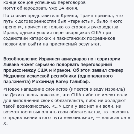
конце концов успешных переговоров
могут обнародовать уже 14 июня.
По словам представителя Кремля, Трамп признал, что
путь к договоренностям был «тернистым, было много
препон», причем не только со стороны руководства
Ирана, однако усилия переговорщиков США при
содействии катарских и пакистанских посредников
позволили выйти на приемлемый результат.
Возобновление Израилем авиаударов по территории
Ливана может серьезно подорвать переговорный
процесс между США и Ираном. Об этом заявил спикер
Меджлиса исламской республики (однопалатного
парламента) Мохаммад Багер Галибаф.
«Новое нападение сионистов (имеется в виду Израиль)
на Дахию вновь показало, что США либо не имеют воли
для выполнения своих обязательств, либо не обладают
такой возможностью. <…> Если у вас нет ни воли, ни
возможности выполнять свои обязательства, то говорить
о продолжении этого пути невозможно», — написал он в
Х.