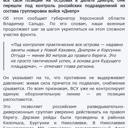
все свои позиции на островах в дельте Днепра, они
перешли под контроль российских подразделений из
состава группировки войск «Днепр»
Об этом сообщает губернатор Херсонской области
Владимир Сальдо. По его словам, наши военные
продолжают шаг за шагом укрепляться на этом сложном
участке фронта.
«Под контролем практические все острова — недавно
заняты новые у Новой Каховки, Днепрян и Корсунки.
Оттуда — менее 80 метров до правого берега. Это
не просто тактический успех, а основа для будущего
плацдарма»,
— отмечает глава региона.
Он указывает на то, что противник не выдерживает
давления: живая сила прячется по подвалам, снабжение
срывается. По всем признакам, ВСУ уже не контролирует
единую оборонительную линию — их позиции
расползаются.
Это позволяет российским разведывательно-
диверсионным группам уверенно действовать на правом
берегу. Дерзкие рейды были проведены в районах
Кизомыса, Бургунки и Николаевки. В Николаевке