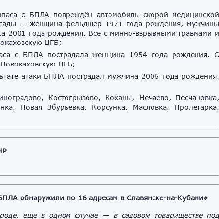
ипаса с БПЛА повреждён автомобиль скорой медицинско
игады — женщина-фельдшер 1971 года рождения, мужчин
ка 2001 года рождения. Все с минно-взрывными травмами 
вокаховскую ЦГБ;
аса с БПЛА пострадала женщина 1954 года рождения. 
 Новокаховскую ЦГБ;
льтате атаки БПЛА пострадал мужчина 2006 года рождения
ноградово, Костогрызово, Коханы, Нечаево, Песчановка
нка, Новая Збурьевка, Корсунка, Масловка, Пролетарка
НР
БПЛА обнаружили по 16 адресам в Славянске-на-Кубани»
роде, еще в одном случае — в садовом товариществе по