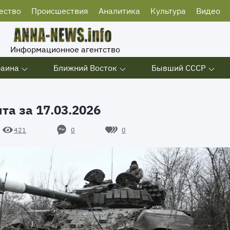
ество
Происшествия
Аналитика
Культура
Видео
Информационное агентство
раина
Ближний Восток
Бывший СССР
та за 17.03.2026
0
0
421