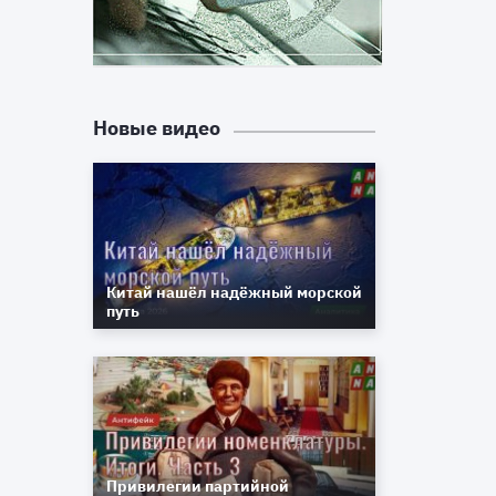
,
Новые видео
и
Китай нашёл надёжный морской
путь
Привилегии партийной