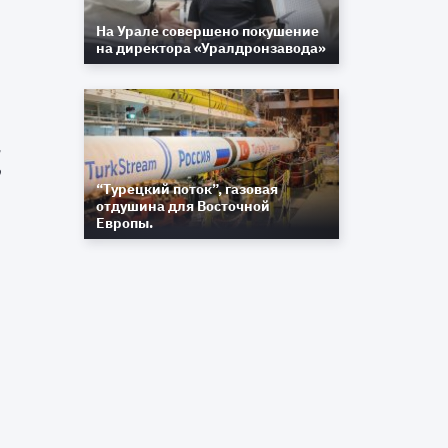
На Урале совершено покушение
на директора «Уралдронзавода»
и
о
“Турецкий поток”, газовая
отдушина для Восточной
Европы.
о
,
н
о