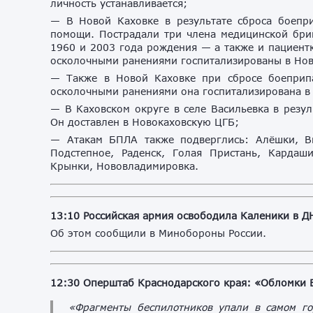
личность устанавливается;
— В Новой Каховке в результате сброса боепр
помощи. Пострадали три члена медицинской бр
1960 и 2003 года рождения — а также и пациент
осколочными ранениями госпитализированы в Но
— Также в Новой Каховке при сбросе боеприп
осколочными ранениями она госпитализирована в
— В Каховском округе в селе Васильевка в резу
Он доставлен в Новокаховскую ЦГБ;
— Атакам БПЛА также подверглись: Алёшки, Ви
Подстепное, Раденск, Голая Пристань, Кардаши
Крынки, Нововладимировка.
13:10 Российская армия освободила Каленики в Д
Об этом сообщили в Минобороны России.
12:30 Оперштаб Краснодарского края: «Обломки 
«Фрагменты беспилотников упали в самом го