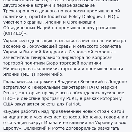
двусторонние встречи и первое заседание
Трехстороннего диалога по вопросам промышленной
политики (Tripartite Industrial Policy Dialogue, TIPD) с
участием Украины, Японии и Организации
Объединенных Наций по промышленному развитию
(ЮНИДО)».
Украинскую делегацию возглавил заместитель министра
экономики, окружающей среды и сельского хозяйства
Украины Виталий Киндратив. С японской стороны –
заместитель генерального директора по вопросам
торговой политики Бюро торговой политики
Министерства экономики, торговли и промышленности
Японии (METI) Коичи Чийо.
Глава киевского режима Владимир Зеленский в Лондоне
встретился с Генеральным секретарем НАТО Марком
Рютте, с которым прежде всего обсуждалось «усиление
ПВО» и действие программу PURL, в рамках которой у
США закупаются ракеты для Patriot.
«Будем работать над привлечением новых стран к этой
инициативе и увеличением взносов. Конечно, говорили и
о ситуации вокруг Ирана и ее влиянии на Украину и всю
Европу». Зеленский и Рютте договорились разжигать