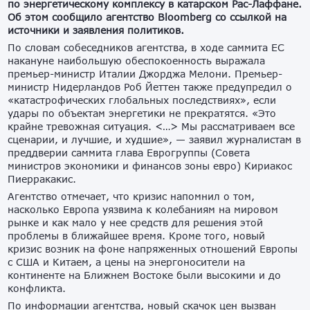
по энергетическому комплексу в катарском Рас-Лаффане.
Об этом сообщило агентство Bloomberg со ссылкой на
источники и заявления политиков.
По словам собеседников агентства, в ходе саммита ЕС
накануне наибольшую обеспокоенность выражала
премьер-министр Италии Джорджа Мелони. Премьер-
министр Нидерландов Роб Йеттен также предупредил о
«катастрофических глобальных последствиях», если
удары по объектам энергетики не прекратятся. «Это
крайне тревожная ситуация. <…> Мы рассматриваем все
сценарии, и лучшие, и худшие», — заявил журналистам в
преддверии саммита глава Еврогруппы (Совета
министров экономики и финансов зоны евро) Кириакос
Пиерракакис.
Агентство отмечает, что кризис напомнил о том,
насколько Европа уязвима к колебаниям на мировом
рынке и как мало у нее средств для решения этой
проблемы в ближайшее время. Кроме того, новый
кризис возник на фоне напряженных отношений Европы
с США и Китаем, а цены на энергоносители на
континенте на Ближнем Востоке были высокими и до
конфликта.
По информации агентства, новый скачок цен вызван