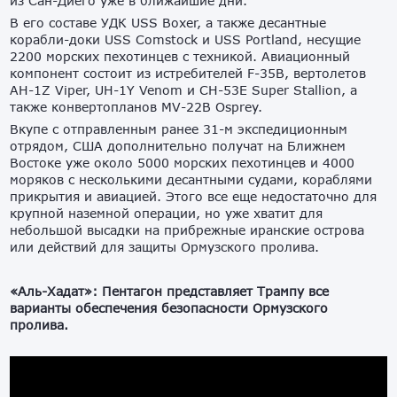
из Сан-Диего уже в ближайшие дни.
В его составе УДК USS Boxer, а также десантные
корабли-доки USS Comstock и USS Portland, несущие
2200 морских пехотинцев с техникой. Авиационный
компонент состоит из истребителей F-35B, вертолетов
AH-1Z Viper, UH-1Y Venom и CH-53E Super Stallion, а
также конвертопланов MV-22B Osprey.
Вкупе с отправленным ранее 31-м экспедиционным
отрядом, США дополнительно получат на Ближнем
Востоке уже около 5000 морских пехотинцев и 4000
моряков с несколькими десантными судами, кораблями
прикрытия и авиацией. Этого все еще недостаточно для
крупной наземной операции, но уже хватит для
небольшой высадки на прибрежные иранские острова
или действий для защиты Ормузского пролива.
«Аль-Хадат»: Пентагон представляет Трампу все
варианты обеспечения безопасности Ормузского
пролива.