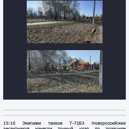
15:10 Экипажи танков Т-72Б3 Новороссийских
десантников нанесли точный удар по позициям