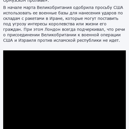
Ормузском проливе».
В начале марта Великобритания одобрила просьбу США
использовать ее военные базы для нанесения ударов по
складам с ракетами в Иране, которые могут поставить
под угрозу интересы королевства или жизни его
граждан. При этом Лондон всегда подчеркивал, что речи
о присоединении Великобритании к военной операции
США и Израиля против исламской республики не идет.