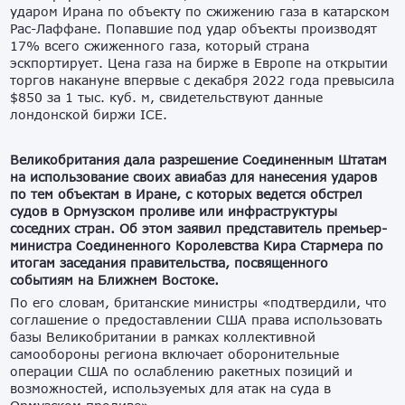
ударом Ирана по объекту по сжижению газа в катарском
Рас-Лаффане. Попавшие под удар объекты производят
17% всего сжиженного газа, который страна
эскпортирует. Цена газа на бирже в Европе на открытии
торгов накануне впервые с декабря 2022 года превысила
$850 за 1 тыс. куб. м, свидетельствуют данные
лондонской биржи ICE.
Великобритания дала разрешение Соединенным Штатам
на использование своих авиабаз для нанесения ударов
по тем объектам в Иране, с которых ведется обстрел
судов в Ормузском проливе или инфраструктуры
соседних стран. Об этом заявил представитель премьер-
министра Соединенного Королевства Кира Стармера по
итогам заседания правительства, посвященного
событиям на Ближнем Востоке.
По его словам, британские министры «подтвердили, что
соглашение о предоставлении США права использовать
базы Великобритании в рамках коллективной
самообороны региона включает оборонительные
операции США по ослаблению ракетных позиций и
возможностей, используемых для атак на суда в