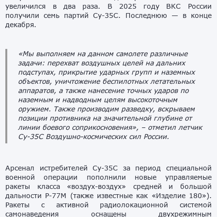
увеличился в два раза. В 2025 году ВКС России
получили семь партий Су-35С. Последнюю — в конце
декабря.
«Мы выполняем на данном самолете различные
задачи: перехват воздушных целей на дальних
подступах, прикрытие ударных групп и наземных
объектов, уничтожение беспилотных летательных
аппаратов, а также нанесение точных ударов по
наземным и надводным целям высокоточным
оружием. Также производим разведку, вскрываем
позиции противника на значительной глубине от
линии боевого соприкосновения»
, – отметил летчик
Су-35С Воздушно-космических сил России.
Арсенал истребителей Су-35С за период специальной
военной операции пополнили новые управляемые
ракеты класса «воздух-воздух» средней и большой
дальности Р-77М (также известные как «Изделие 180»).
Ракеты с активной радиолокационной системой
самонаведения оснащены двухрежимным