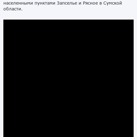
населенными пунктами Запселье и Рясное в Сумской
области.