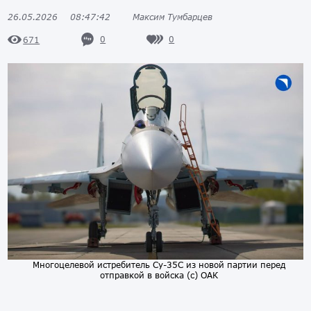
26.05.2026
08:47:42
Максим Тумбарцев
0
0
671
Многоцелевой истребитель Су-35С из новой партии перед
отправкой в войска (с) ОАК