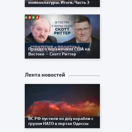
номенклатуры. Итоги. Часть 3
Правда о поражениях США на
Востоке — Скотт Риттер
Лента новостей
ВС РФ пустили ко дну корабли с
грузом НАТО в портах Одессы