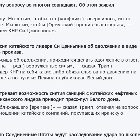
у вопросу во многом совпадают. Об этом заявил
ну. Мы хотим, чтобы это (конфликт) завершилось, мы не
ие. Мы хотим, чтобы [Ормузский] пролив был открыт», —
елем КНР Си Цзиньпином.
сил китайского лидера Си Цзиньпина об одолжении в виде
 пролива.
осишь об одолжении, приходится делать одолжение в ответ.
на — ред.) вооруженные силы», — сказал Трамп
идер КНР на себя какие-либо обязательства по давлению на
олета по пути из Пекина опубликовал Белый дом.
тривает возможность снятия санкций с китайских нефтяных
иканского лидера приводит пресс-пул Белого дома.
 ближайшего [времени]» — сказал Трамп, отвечая на вопрос
тношении китайских компаний, покупающих иранскую
то Соединенные Штаты ведут расследование удара по школе