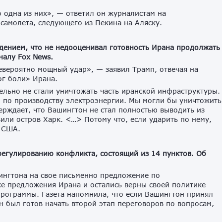
 одна из них», — ответил он журналистам на
самолета, следующего из Пекина на Аляску.
дением, что не недооценивал готовность Ирана продолжать
налу Fox News.
евероятно мощный удар», — заявил Трамп, отвечая на
ог боли» Ирана.
ельно не стали уничтожать часть иранской инфраструктуры.
 по производству электроэнергии. Мы могли бы уничтожить
верждает, что Вашингтон не стал полностью выводить из
или остров Харк. <…> Потому что, если ударить по нему,
т США.
егулированию конфликта, состоящий из 14 пунктов. Об
ингтона на свое письменно предложение по
се предложения Ирана и остались верны своей политике
программы. Газета напомнила, что если Вашингтон принял
 был готов начать второй этап переговоров по вопросам,