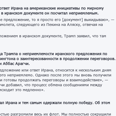
ответ Ирана на американские инициативы по мирному
 в иранском документе он посчитал неприемлемым.
ое предложение, то я просто его [документ] выкидываю», —
амолета, следующего из Пекина на Аляску, отвечая на
ожением в иранском документе, Трамп заявил, что там
да Трампа о неприемлемости иранского предложения по
ингтона о заинтересованности в продолжении переговоров.
и Аббас Арагчи.
едложение или ответ Ирана, относится к нескольким дням
о это неприемлемо. Однако после этого мы вновь получили
ни готовы продолжать переговоры и взаимодействие», —
гчи добавил, что процесс обмена сообщениями между
исходит это медленно».
л Ирана и тем самым одержали полную победу. Об этом
стью разгромили весь их флот. Мы полностью сокрушили