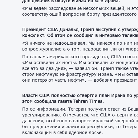
для девочек в округе Минаб на юге Ирана.
«Мы ведем расследование нескольких вещей, и это
соответствующий вопрос на борту президентского 
Президент США Дональд Трамп выступил с утверж
конфликт. Об этом он сообщил в интервью телека
«Я ничего не недооценивал. Мы нанесли по ним н
вопрос журналиста о том, недооценил ли он «пор
По словам американского президента, США сознат
«Мы оставили их мосты. Мы оставили их мощности
все это за два дня», — заявил он. Трамп также ут
строя нефтяную инфраструктуру Ирана. «Мы остав
они потеряют часть нефти», — добавил президен
Власти США полностью отвергли план Ирана по ур
этом сообщила газета Tehran Times.
По ее информации, Тегеран получил ответ из Ваш
урегулированию. Отмечается, что США отвергли в
давления, особенно в вопросе иранской ядерной 
бы предложения исламской республики, то Тегеран
включающим в себя ядерное досье.