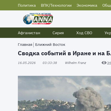
Политика
ВПК/Технологии
Экономика
Общ
Афганистан
Сирия
Ход СВО
Ук
Главная
Ближний Восток
Сводка событий в Иране и на Б
16.05.2026
03:33:38
Wilhelm Franz
34