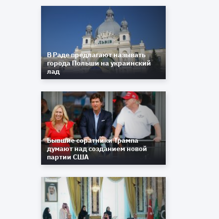
В Раде предлагают называть
города Польши на украинский
лад
Бывшие соратники Трампа
думают над созданием новой
партии США