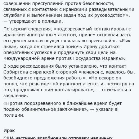
совершении преступлений против безопасности,
связанных с контактами с иранскими разведывательными
службами и выполнением задач под их руководством»,
— утверждают в полиции.
По версии следствия, «подозреваемый контактировал с
иранским иностранным агентом, причем основная часть
его деятельности осуществлялась во время войны «Рык
льва», когда он стремился помочь Ирану добиться
оперативных успехов и продвинуть свои цели на
международной арене против Государства Израиль».
В ходе расследования было установлено, что контакт
Собиргона с иранской стороной «начался с, казалось бы,
безобидного предложения работы». «Но вскоре он
понял, что речь идет об иранском агенте, и, несмотря на
это, продолжал с ним контактировать», — отмечается в
заявлении.
«Против подозреваемого в ближайшее время будет
подано обвинительное заключение», — указали в
полиции.
Ирак
США частично возобновили отправку наличных