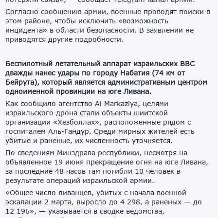
Согласно сообщению армии, военные проводят поиски в
этом районе, чтобы исключить «возможность
инцидента» в области безопасности. В заявлении не
приводятся другие подробности.
Беспилотный летательный аппарат израильских ВВС
дважды нанес удары по городу Набатия (74 км от
Бейрута), который является административным центром
одноименной провинции на юге Ливана.
Как сообщило агентство Al Markaziya, целями
израильского дрона стали объекты шиитской
организации «Хезболлах», расположенные рядом с
госпиталем Аль-Гандур. Среди мирных жителей есть
убитые и раненые, их численность уточняется.
По сведениям Минздрава республики, несмотря на
объявленное 19 июня прекращение огня на юге Ливана,
за последние 48 часов там погибли 10 человек в
результате операций израильской армии.
«Общее число ливанцев, убитых с начала военной
эскалации 2 марта, выросло до 4 298, а раненых — до
12 196», — указывается в сводке ведомства,