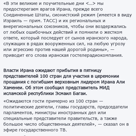
«В эти великие и поучительные дни <…> мы
предостерегаем врагов Ирана, прежде всего
Соединенные Штаты, сионистский режим (имеется в виду
Израиль — прим. ТАСС) и их региональных и
внерегиональных союзников, чтобы они воздержались
от любых ошибочных действий и помнили о жестком
ответе, который последует от сынов иранского народа,
служащих в рядах вооруженных сил, на любую угрозу
или агрессию против нашей дорогой родины», —
приводит его слова иранская гостелерадиокомпания.
Власти Ирана ожидают прибытия в пятницу
представителей 100 стран для участия в церемонии
прощания с погибшим верховным лидером Ирана Али
Хаменеи. Об этом сообщил представитель МИД
исламской республики Эсмаил Багаи.
«Ожидаются гости примерно из 100 стран —
политические деятели, главы государств, председатели
парламентов, министры иностранных дел или
специальные представители правительств, а также
большое число общественных деятелей», — сказал он в
эфире государственного ТВ.