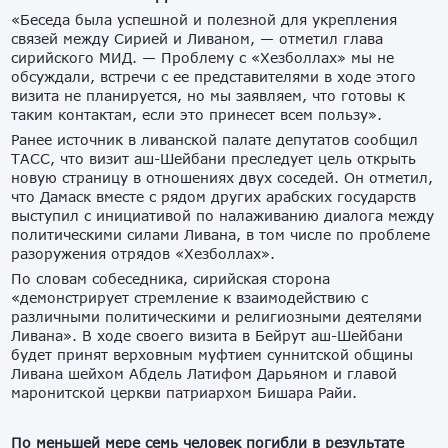
«Беседа была успешной и полезной для укрепления
связей между Сирией и Ливаном, — отметил глава
сирийского МИД. — Проблему с «Хезболлах» мы не
обсуждали, встречи с ее представителями в ходе этого
визита не планируется, но мы заявляем, что готовы к
таким контактам, если это принесет всем пользу».
Ранее источник в ливанской палате депутатов сообщил
ТАСС, что визит аш-Шейбани преследует цель открыть
новую страницу в отношениях двух соседей. Он отметил,
что Дамаск вместе с рядом других арабских государств
выступил с инициативой по налаживанию диалога между
политическими силами Ливана, в том числе по проблеме
разоружения отрядов «Хезболлах».
По словам собеседника, сирийская сторона
«демонстрирует стремление к взаимодействию с
различными политическими и религиозными деятелями
Ливана». В ходе своего визита в Бейрут аш-Шейбани
будет принят верховным муфтием суннитской общины
Ливана шейхом Абдель Латифом Дарьяном и главой
маронитской церкви патриархом Бишара Райи.
По меньшей мере семь человек погибли в результате