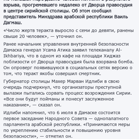
взрыва, прогремевшего недалеко от Дворца правосудия
в центре сирийской столицы. Об этом сообщил
представитель Минздрава арабской республики Ваиль
Дагмаш.
«Число жертв теракта выросло с семи до девяти, ранены
свыше 20 человек», — уточнил он.
Ранее начальник управления внутренней безопасности
Дамаска генерал Усама Атика заявил телеканалу Al-
Ikhbariya, что в одном из кафе на площади Хиджаз
поблизости от Дворца правосудия была взорвана бомба.
Он опроверг появившуюся в социальных сетях версию о
том, что теракт якобы совершил смертник.
Губернатор столицы Махер Марван Идлиби в свою
очередь подчеркнул, что организаторы преступной
вылазки пытались сорвать процесс возрождения Сирии.
«Все они будут пойманы и понесут заслуженное
наказание», — сказал он.
Идлиби напомнил, что 6 июля в Дамаске состоится
первое заседание Народного Совета — однопалатного
парламента арабской республики. «Принимаются меры
по укреплению стабильности и повышению уровня
безопасности», — отметил он.