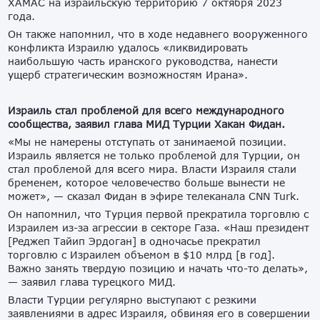
ХАМАС на израильскую территорию 7 октября 2023
года.
Он также напомнил, что в ходе недавнего вооруженного
конфликта Израилю удалось «ликвидировать
наибольшую часть иранского руководства, нанести
ущерб стратегическим возможностям Ирана».
Израиль стал проблемой для всего международного
сообщества, заявил глава МИД Турции Хакан Фидан.
«Мы не намерены отступать от занимаемой позиции.
Израиль является не только проблемой для Турции, он
стал проблемой для всего мира. Власти Израиля стали
бременем, которое человечество больше вынести не
может», — сказал Фидан в эфире телеканала CNN Turk.
Он напомнил, что Турция первой прекратила торговлю с
Израилем из-за агрессии в секторе Газа. «Наш президент
[Реджеп Тайип Эрдоган] в одночасье прекратил
торговлю с Израилем объемом в $10 млрд [в год].
Важно занять твердую позицию и начать что-то делать»,
— заявил глава турецкого МИД.
Власти Турции регулярно выступают с резкими
заявлениями в адрес Израиля, обвиняя его в совершении