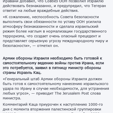
Иравани добавил, что Совбез ООН позволил Израилю
действовать безнаказанно, и предупредил, что Тегеран
ответит на любые враждебные действия.
«К сожалению, неспособность Совета безопасности
выполнить свои обязанности по уставу ООН усилила
атмосферу безнаказанности и сделала израильский
режим более наглым в нормализации государственного
терроризма, что создает очень опасный прецедент и
представляет серьезную угрозу международному миру и
безопасности», — отметил он.
Армии обороны Израиля необходимо быть готовой к
самостоятельному ведению войны против Ирана, если
это потребуется, заявил в пятницу министр обороны
страны Исраэль Кац.
«Генеральный штаб Армии обороны Израиля должен
быть готов к самостоятельному нанесению израильского
удара по Ирану в случае необходимости, для устранения
любых угроз», — приводит The Jerusalem Post слова
министра.
Комментарий Каца приурочен к наступлению 1000-го
дня с момента вторжения палестинской группировки