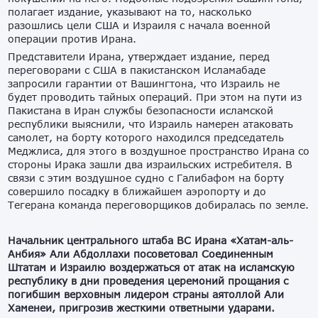
полагает издание, указывают на то, насколько
разошлись цели США и Израиля с начала военной
операции против Ирана.
Представители Ирана, утверждает издание, перед
переговорами с США в пакистанском Исламабаде
запросили гарантии от Вашингтона, что Израиль не
будет проводить тайных операций. При этом на пути из
Пакистана в Иран службы безопасности исламской
республики выяснили, что Израиль намерен атаковать
самолет, на борту которого находился председатель
Меджлиса, для этого в воздушное пространство Ирана со
стороны Ирака зашли два израильских истребителя. В
связи с этим воздушное судно с Галибафом на борту
совершило посадку в ближайшем аэропорту и до
Тегерана команда переговорщиков добиралась по земле.
Начальник центрального штаба ВС Ирана «Хатам-аль-
Анбия» Али Абдоллахи посоветовал Соединенным
Штатам и Израилю воздержаться от атак на исламскую
республику в дни проведения церемоний прощания с
погибшим верховным лидером страны аятоллой Али
Хаменеи, пригрозив жесткими ответными ударами.