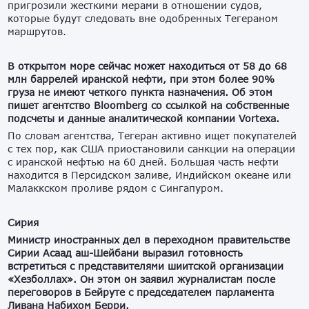
пригрозили жесткими мерами в отношении судов,
которые будут следовать вне одобренных Тегераном
маршрутов.
В открытом море сейчас может находиться от 58 до 68
млн баррелей иранской нефти, при этом более 90%
груза не имеют четкого пункта назначения. Об этом
пишет агентство Bloomberg со ссылкой на собственные
подсчеты и данные аналитической компании Vortexa.
По словам агентства, Тегеран активно ищет покупателей
с тех пор, как США приостановили санкции на операции
с иранской нефтью на 60 дней. Большая часть нефти
находится в Персидском заливе, Индийском океане или
Малаккском проливе рядом с Сингапуром.
Сирия
Министр иностранных дел в переходном правительстве
Сирии Асаад аш-Шейбани выразил готовность
встретиться с представителями шиитской организации
«Хезболлах». Он этом он заявил журналистам после
переговоров в Бейруте с председателем парламента
Ливана Набихом Берри.