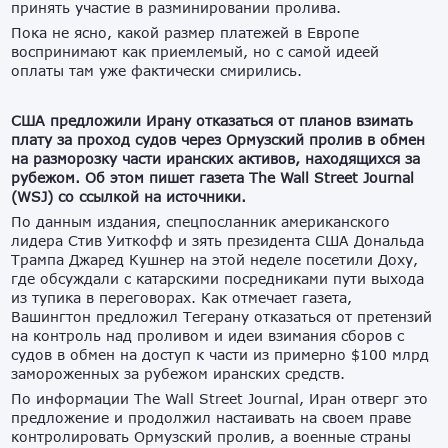
принять участие в разминировании пролива.
Пока не ясно, какой размер платежей в Европе
воспринимают как приемлемый, но с самой идеей
оплаты там уже фактически смирились.
США предложили Ирану отказаться от планов взимать
плату за проход судов через Ормузский пролив в обмен
на разморозку части иранских активов, находящихся за
рубежом. Об этом пишет газета The Wall Street Journal
(WSJ) со ссылкой на источники.
По данным издания, спецпосланник американского
лидера Стив Уиткофф и зять президента США Дональда
Трампа Джаред Кушнер на этой неделе посетили Доху,
где обсуждали с катарскими посредниками пути выхода
из тупика в переговорах. Как отмечает газета,
Вашингтон предложил Тегерану отказаться от претензий
на контроль над проливом и идеи взимания сборов с
судов в обмен на доступ к части из примерно $100 млрд
замороженных за рубежом иранских средств.
По информации The Wall Street Journal, Иран отверг это
предложение и продолжил настаивать на своем праве
контролировать Ормузский пролив, а военные страны