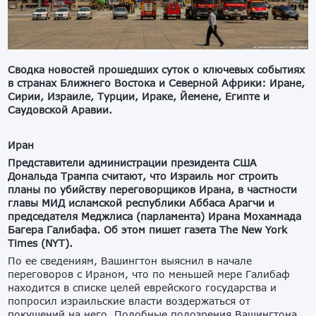
Сводка новостей прошедших суток о ключевых событиях
в странах Ближнего Востока и Северной Африки: Иране,
Сирии, Израиле, Турции, Ираке, Йемене, Египте и
Саудовской Аравии.
Иран
Представители администрации президента США
Дональда Трампа считают, что Израиль мог строить
планы по убийству переговорщиков Ирана, в частности
главы МИД исламской республики Аббаса Арагчи и
председателя Меджлиса (парламента) Ирана Мохаммада
Багера Галибафа. Об этом пишет газета The New York
Times (NYT).
По ее сведениям, Вашингтон выяснил в начале
переговоров с Ираном, что по меньшей мере Галибаф
находится в списке целей еврейского государства и
попросил израильские власти воздержаться от
покушений на него. Подобные подозрения Вашингтона,