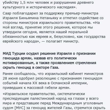
убийству 1,5 млн человек и разрушению древнего
культурного и исторического наследия».
Саар поблагодарил за поддержку премьер-министра
Израиля Биньямина Нетаньяху и отметил содействие со
стороны министров израильского правительства. «На
мой взгляд, принятие этого решения, которое мы
утвердили сегодня, является нашей моральной
обязанностью как евреев и, безусловно, как государства
еврейского народа», — полагает министр.
МИД Турции осудил решение Израиля о признании
геноцида армян, назвав его политически
мотивированным, а также проявлением стремления
скрыть геноцид в секторе Газа.
Ранее сообщалось, что израильский кабинет министров
28 июня одобрил резолюцию с признанием геноцидом
событий начала XX века в Османской империи,
приведших к массовой гибели армян.
«Израильское правительство, систематически
преследующее палестинский народ на глазах у всего
мира и представшее перед Международным уголовным
судом [МУС] за геноцид жителей Газы, стремится скрыть