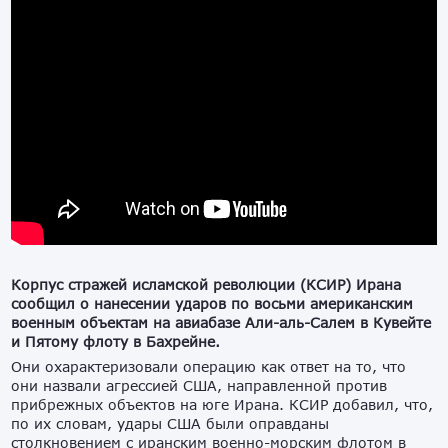
Корпус стражей исламской революции (КСИР) Ирана
сообщил о нанесении ударов по восьми американским
военным объектам на авиабазе Али-аль-Салем в Кувейте
и Пятому флоту в Бахрейне.
Они охарактеризовали операцию как ответ на то, что
они назвали агрессией США, направленной против
прибрежных объектов на юге Ирана. КСИР добавил, что,
по их словам, удары США были оправданы
столкновением с иранским военно-морским флотом в