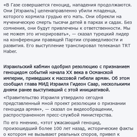
«В Газе совершается геноцид, нападения продолжаются.
Они [Израиль] целенаправленно убили младенца,
которого кормила грудью его мать. Они обрекли на
мученическую смерть тысячи детей в парках и садах. Без
сомнения, они будут привлечены к ответственности. Мы
не можем это игнорировать», — сказал турецкий лидер
на конференции правящей Партии справедливости и
развития. Его выступление транслировал телеканал TRT
Haber.
Израильский кабмин одобрил резолюцию с признанием
геноцидом событий начала XX века в Османской
империи, приведших к массовой гибели армян. Об этом
сообщил глава МИД Израиля Гидеон Саар, несколькими
днями ранее выступивший с этой инициативой.
«Правительство Израиля утвердило сегодня
представленный мной проект резолюции о признании
геноцида армян», — сказал он видеообращении,
распространенном пресс-службой министерства.
По его мнению, «этот ужасающий геноцид,
произошедший более 100 лет назад, исторические факты
о котором не вызывают реальных споров, привел к