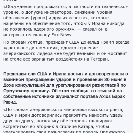
«Обсуждения продолжаются, в частности на техническом
уровне, о допуске инспекторов, снижении уровня
обогащения [урана] и других аспектах, которые
нацелены на обеспечение того, чтобы у Ирана никогда
не появилось ядерного оружия», — сказал он в
интервью телеканалу Fox News.
По словам Уолтца, президент США Дональд Трамп всегда
«дает шанс дипломатии», однако терпение
американского лидера «не будет вечным» и он «оставит
на столе все варианты» воздействия на Тегеран.
Представители США и Ирана достигли договоренности о
взаимном прекращении ударов и проведении 30 июня в
Дохе консультаций для урегулирования разногласий по
Ормузскому проливу. Об этом сообщил со ссылкой на
собственные источники журналист портала Axios Барак
Равид.
«По словам американского чиновника высокого ранга,
США и Иран договорились прекратить наносить удары
друг по другу, поскольку обе стороны планируют
встретиться во вторник в столице Катара, чтобы
урегулировать свои разногласия по поводу Ормузского