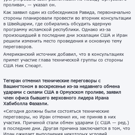
пролива», — указал он.
Как заявил один из собеседников Равида, первоначально
стороны планировали провести во вторник консультации
в Швейцарии, где собирались обсудить ядерную
программу исламской республики. Однако из-за
произошедшей в последние дни эскалации США и Иран
решили изменить место проведения и основную тему
переговоров.
Американский источник добавил, что в консультациях
примет участие глава технической группы со стороны
США Ник Стюарт.
Тегеран отменил технические переговоры с
Вашингтоном в воскресенье из-за недавнего обмена
ударами с силами США в Ормузском проливе, заявил
член офиса бывшего верховного лидера Ирана
Хабиболла Фазаэли.
«Сегодня должны были состояться технические
переговоры, но Иран отменил их, не приняв в них
участия. Причиной стали обмен ударами (с США — ред.)
в последние дни. Другая причина заключается в том, что
Иран ожидает выполнения некоторых условий,