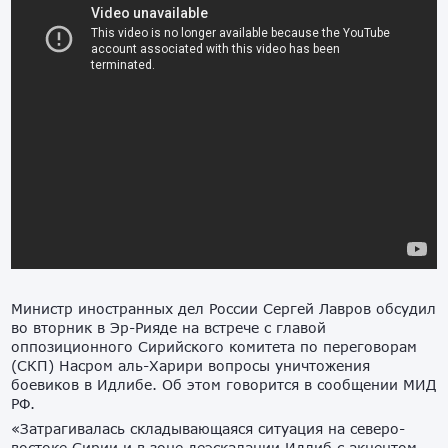
Министр иностранных дел России Сергей Лавров обсудил
во вторник в Эр-Рияде на встрече с главой
оппозиционного Сирийского комитета по переговорам
(СКП) Насром аль-Харири вопросы уничтожения
боевиков в Идлибе. Об этом говорится в сообщении МИД
РФ.
«Затрагивалась складывающаяся ситуация на северо-
востоке Сирии и в зоне деэскалации Идлиб с акцентом