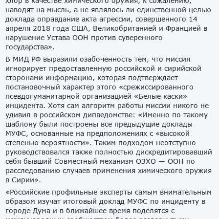
хлор в качестве химического оружия, к сожалению,
наводят на мысль, а не являлось ли единственной целью
доклада оправдание акта агрессии, совершенного 14
апреля 2018 года США, Великобританией и Францией в
нарушение Устава ООН против суверенного
государства».
В МИД РФ выразили озабоченность тем, что миссия
игнорирует предоставленную российской и сирийской
сторонами информацию, которая подтверждает
постановочный характер этого «срежиссированного
псевдогуманитарной организацией «Белые каски»
инцидента. Хотя сам алгоритм работы миссии никого не
удивил в российском дипведомстве: «Именно по такому
шаблону были построены все предыдущие доклады
МУФС, основанные на предположениях с «высокой
степенью вероятности». Таким подходом неотступно
руководствовался также полностью дискредитировавший
себя бывший Совместный механизм ОЗХО — ООН по
расследованию случаев применения химического оружия
в Сирии».
«Российские профильные эксперты самым внимательным
образом изучат итоговый доклад МУФС по инциденту в
городе Дума и в ближайшее время поделятся с