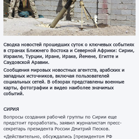
Сводка
новостей
прошедших
суток
о
ключевых
событиях
в
странах
Ближнего
Востока
и
Северной
Африки
:
Сирии
,
Израиле
,
Турции
,
Иране
,
Ираке
,
Йемене
,
Египте
и
Саудовской
Аравии
.
Сообщения
мировых
новостных
агентств
,
арабских
и
западных
источников
,
включая
пользователей
социальных
сетей
.
В
обзорах
представлены
военные
карты
,
фотографии
и
видео
наиболее
значимых
событий
.
СИРИЯ
Вопросы создания рабочей группы по Сирии еще
предстоит проработать, заявил журналистам пресс-
секретарь президента России Дмитрий Песков.
«Действительно, обсуждались [президентом РФ