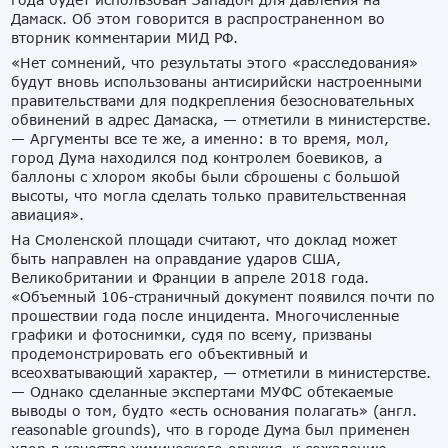
Дамаск. Об этом говорится в распространенном во
вторник комментарии МИД РФ.
«Нет сомнений, что результаты этого «расследования»
будут вновь использованы антисирийски настроенными
правительствами для подкрепления безосновательных
обвинений в адрес Дамаска, — отметили в министерстве.
— Аргументы все те же, а именно: в то время, мол,
город Дума находился под контролем боевиков, а
баллоны с хлором якобы были сброшены с большой
высоты, что могла сделать только правительственная
авиация».
На Смоленской площади считают, что доклад может
быть направлен на оправдание ударов США,
Великобритании и Франции в апреле 2018 года.
«Объемный 106-страничный документ появился почти по
прошествии года после инцидента. Многочисленные
графики и фотоснимки, судя по всему, призваны
продемонстрировать его объективный и
всеохватывающий характер, — отметили в министерстве.
— Однако сделанные экспертами МУФС обтекаемые
выводы о том, будто «есть основания полагать» (англ.
reasonable grounds), что в городе Дума был применен