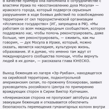
В качестве примера она напомнила о сотрудничестве с
властями Ирака по «восстановлению духа Мосула» —
иракского города, который подвергся серьезным
разрушениям в ходе боевых действий по освобождению
территории от сил террористической организации
«Исламское государство» (ИГ, запрещена в РФ). «Мы
работаем со всем международным сообществом, которое
поддержало нас, чтобы помочь реконструировать, даже
больше, чем реконструировать, — оживить, как мы
говорим, — дух Мосула в Ираке, который, можно
сказать, является наследием, культурную жизнь,
образование. И я думаю, что именно там ждут от
международного сообщества помощи, чтобы вернуть
людей в их дома», — рассказала глава ЮНЕСКО.
Выход беженцев из лагеря «Эр-Рукбан», находящегося
на сирийской территории, подконтрольной
американским силам, по-прежнему блокирован, заявил
руководитель российского Центра по примирению
враждующих сторон в Сирии Виктор Купчишин.
«Американская сторона не пропускает автобусы для
эвакуации беженцев и отказывается обеспечить
безопасность перемещения гуманитарных колонн внутри