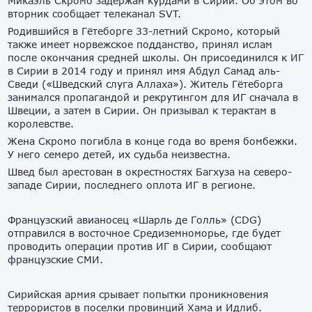
Микаэль Скромо задержан курдами в Сирии. Об этом во
вторник сообщает телеканал SVT.
Родившийся в Гётеборге 33-летний Скромо, который
также имеет норвежское подданство, принял ислам
после окончания средней школы. Он присоединился к ИГ
в Сирии в 2014 году и принял имя Абдул Самад аль-
Сведи («Шведский слуга Аллаха»). Житель Гётеборга
занимался пропагандой и рекрутингом для ИГ сначала в
Швеции, а затем в Сирии. Он призывал к терактам в
королевстве.
Жена Скромо погибла в конце года во время бомбежки.
У него семеро детей, их судьба неизвестна.
Швед был арестован в окрестностях Багхуза на северо-
западе Сирии, последнего оплота ИГ в регионе.
Французский авианосец «Шарль де Голль» (CDG)
отправился в восточное Средиземноморье, где будет
проводить операции против ИГ в Сирии, сообщают
французские СМИ.
Сирийская армия срывает попытки проникновения
террористов в поселки провинций Хама и Идлиб.