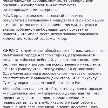
международным сообществом более развернутыми
оценками и соображениями на этот счет», —
резюмировали в министерстве.
МУФС представила окончательный доклад по
результатам расследования инцидента в сирийской Думе
1 марта. По мнению специалистов миссии, «оценка и
анализ собранной информации дают основания
полагать, что имело место использование токсичного
химиката», который содержал хлор.
ЮНЕСКО готовит масштабный проект по восстановлению
памятников города Алеппо (Сирия), разрушенных в
результате боевых действий, для которого использует
беспилотники и алгоритмы искусственного интеллекта.
Об этом руководитель международной организации
Одре Азуле заявила в эксклюзивном интервью первому
заместителю генерального директора ТАСС Михаилу
Гусману перед началом своей поездки в РФ.
«Мы работаем над чем-то абсолютно фундаментальным,
— поделилась она. — Например, я думаю над тем, что
предстоит сделать в старом городе Алеппо. Мы
планируем выпустить публикацию о нашей работе с
применением беспилотников, а также искусственного