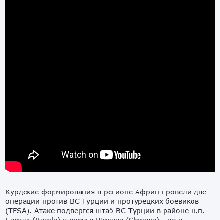
Курдские формирования в регионе Африн провели две
операции против ВС Турции и протурецких боевиков
(TFSA). Атаке подвергся штаб ВС Турции в районе н.п.
Басала (Basala) в округе Ширава (Shirawa), где в