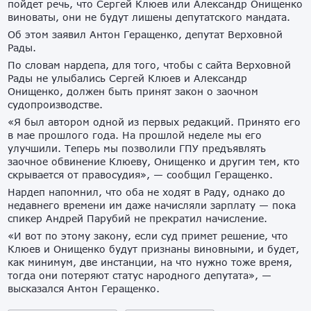
пойдет речь, что Сергей Клюев или Александр Онищенко
виноваты, они не будут лишены депутатского мандата.
Об этом заявил Антон Геращенко, депутат Верховной
Рады.
По словам нардепа, для того, чтобы с сайта Верховной
Рады не улыбались Сергей Клюев и Александр
Онищенко, должен быть принят закон о заочном
судопроизводстве.
«Я был автором одной из первых редакций. Принято его
в мае прошлого года. На прошлой неделе мы его
улучшили. Теперь мы позволили ГПУ предъявлять
заочное обвинение Клюеву, Онищенко и другим тем, кто
скрывается от правосудия», — сообщил Геращенко.
Нардеп напомнил, что оба не ходят в Раду, однако до
недавнего времени им даже начисляли зарплату — пока
спикер Андрей Парубий не прекратил начисление.
«И вот по этому закону, если суд примет решение, что
Клюев и Онищенко будут признаны виновными, и будет,
как минимум, две инстанции, на что нужно тоже время,
тогда они потеряют статус народного депутата», —
высказался Антон Геращенко.