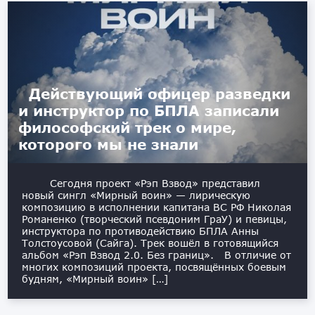
Действующий офицер разведки
и инструктор по БПЛА записали
философский трек о мире,
которого мы не знали
Сегодня проект «Рэп Взвод» представил
новый сингл «Мирный воин» — лирическую
композицию в исполнении капитана ВС РФ Николая
Романенко (творческий псевдоним ГраУ) и певицы,
инструктора по противодействию БПЛА Анны
Толстоусовой (Сайга). Трек вошёл в готовящийся
альбом «Рэп Взвод 2.0. Без границ». В отличие от
многих композиций проекта, посвящённых боевым
будням, «Мирный воин» […]