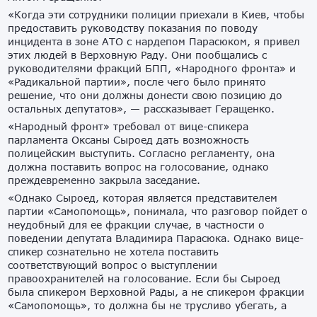
«Когда эти сотрудники полиции приехали в Киев, чтобы
предоставить руководству показания по поводу
инцидента в зоне АТО с нардепом Парасюком, я привел
этих людей в Верховную Раду. Они пообщались с
руководителями фракций БПП, «Народного фронта» и
«Радикальной партии», после чего было принято
решение, что они должны донести свою позицию до
остальных депутатов», — рассказывает Геращенко.
«Народный фронт» требовал от вице-спикера
парламента Оксаны Сыроед дать возможность
полицейским выступить. Согласно регламенту, она
должна поставить вопрос на голосование, однако
преждевременно закрыла заседание.
«Однако Сыроед, которая является представителем
партии «Самопомощь», понимала, что разговор пойдет о
неудобный для ее фракции случае, в частности о
поведении депутата Владимира Парасюка. Однако вице-
спикер сознательно не хотела поставить
соответствующий вопрос о выступлении
правоохранителей на голосование. Если бы Сыроед
была спикером Верховной Рады, а не спикером фракции
«Самопомощь», то должна бы не трусливо убегать, а