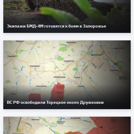
Экипажи БМД-4М готовятся к боям в Запорожье
ВС РФ освободили Торецкое около Дружковки