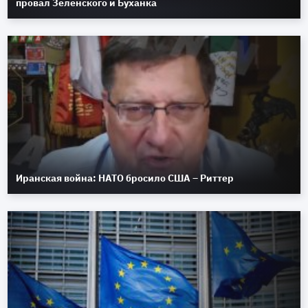
провал Зеленского и Буханка
Иранская война: НАТО бросило США – Риттер