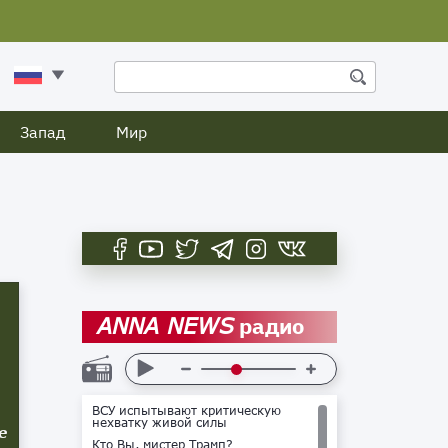
Запад
Мир
радио
ANNA NEWS
ВСУ испытывают критическую
нехватку живой силы
е
Кто Вы, мистер Трамп?