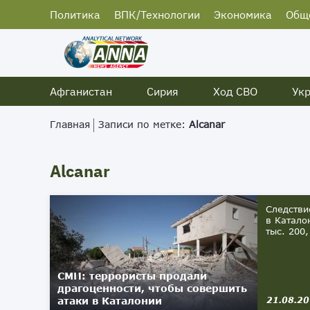
Политика
ВПК/Технологии
Экономика
Общ
Афганистан
Сирия
Ход СВО
Ук
Главная
Записи по метке:
Alcanar
Alcanar
Следстви
в Катало
тыс. 200,
СМИ: террористы продали
драгоценности, чтобы совершить
атаки в Каталонии
21.08.2