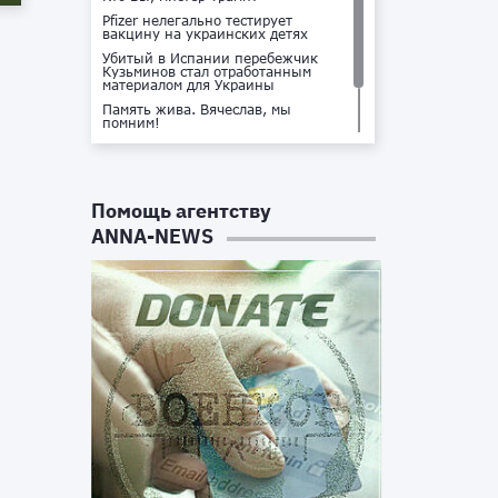
Pfizer нелегально тестирует
вакцину на украинских детях
Убитый в Испании перебежчик
Кузьминов стал отработанным
материалом для Украины
Память жива. Вячеслав, мы
помним!
Не доставайся ты никому!
Кто стоит за убийством Владлена
Татарского?
Помощь агентству
ANNA-NEWS