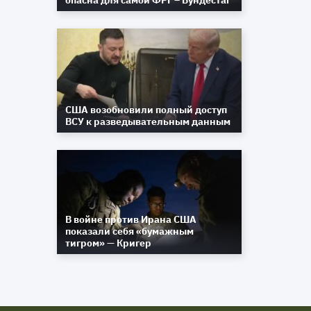
опасна для самой ФРГ – Бундестаг
США возобновили полный доступ
ВСУ к разведывательным данным
В войне против Ирана США
показали себя «бумажным
тигром» — Кригер