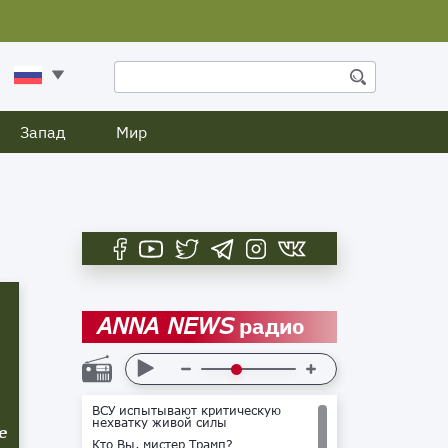
Запад
Мир
радио
ANNA NEWS
ВСУ испытывают критическую
нехватку живой силы
е
Кто Вы, мистер Трамп?