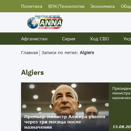
Политика
ВПК/Технологии
Экономика
Общ
Афганистан
Сирия
Ход СВО
Ук
Главная
Записи по метке:
Algiers
Algiers
Президен
министра
назначен
Премьер-министр Алжира уволен
через три месяца после
назначения
15.08.2