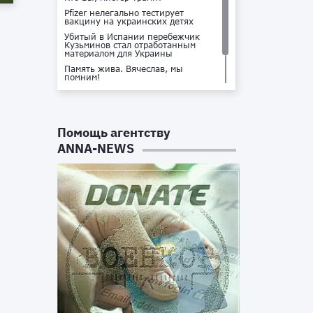
Pfizer нелегально тестирует
вакцину на украинских детях
Убитый в Испании перебежчик
Кузьминов стал отработанным
материалом для Украины
Память жива. Вячеслав, мы
помним!
Не доставайся ты никому!
Кто стоит за убийством Владлена
Татарского?
Помощь агентству
ANNA-NEWS