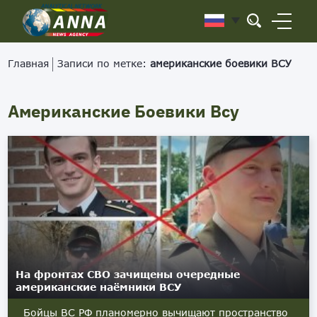
Главная
Записи по метке:
американские боевики ВСУ
Американские Боевики Всу
На фронтах СВО зачищены очередные
американские наёмники ВСУ
Бойцы ВС РФ планомерно вычищают пространство