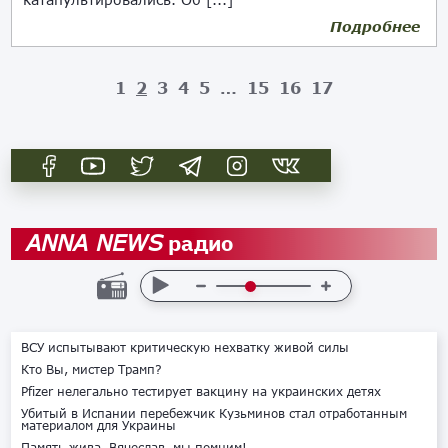
Подробнее
1
2
3
4
5
…
15
16
17
радио
ANNA NEWS
ВСУ испытывают критическую нехватку живой силы
Кто Вы, мистер Трамп?
Pfizer нелегально тестирует вакцину на украинских детях
Убитый в Испании перебежчик Кузьминов стал отработанным
материалом для Украины
Память жива. Вячеслав, мы помним!