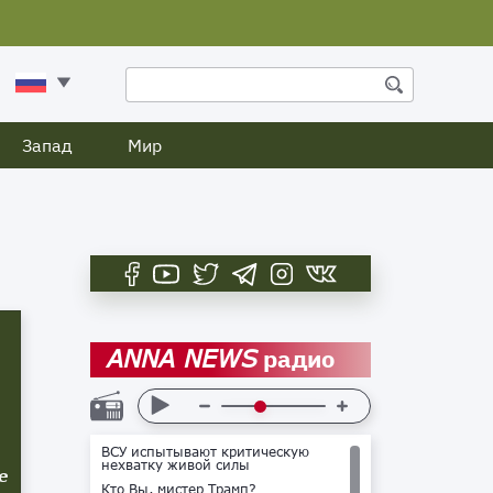
Запад
Мир
радио
ANNA NEWS
ВСУ испытывают критическую
нехватку живой силы
е
Кто Вы, мистер Трамп?