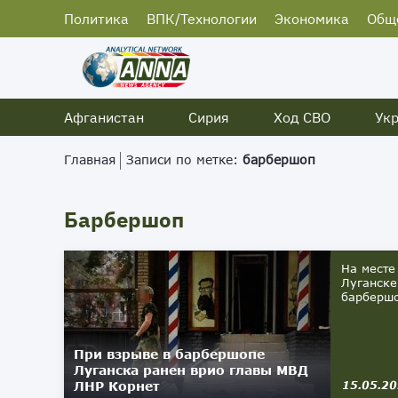
Политика
ВПК/Технологии
Экономика
Общ
Афганистан
Сирия
Ход СВО
Ук
Главная
Записи по метке:
барбершоп
Барбершоп
На месте
Луганске
барбершо
При взрыве в барбершопе
Луганска ранен врио главы МВД
ЛНР Корнет
15.05.2