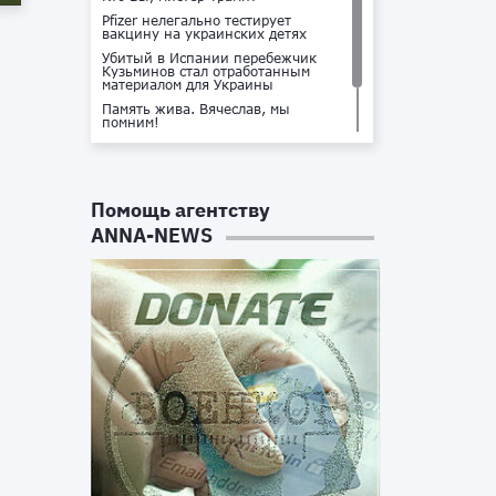
Pfizer нелегально тестирует
вакцину на украинских детях
Убитый в Испании перебежчик
Кузьминов стал отработанным
материалом для Украины
Память жива. Вячеслав, мы
помним!
Не доставайся ты никому!
Кто стоит за убийством Владлена
Татарского?
Помощь агентству
ANNA-NEWS