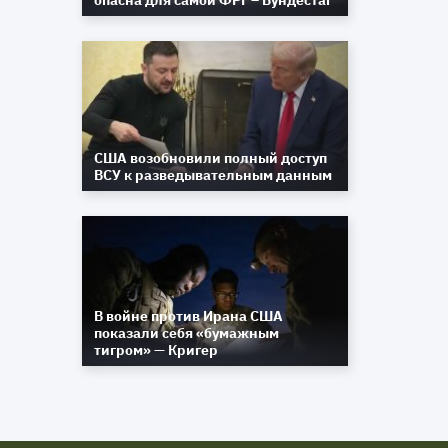
опасна для самой ФРГ – Бундестаг
США возобновили полный доступ
ВСУ к разведывательным данным
В войне против Ирана США
показали себя «бумажным
тигром» — Кригер