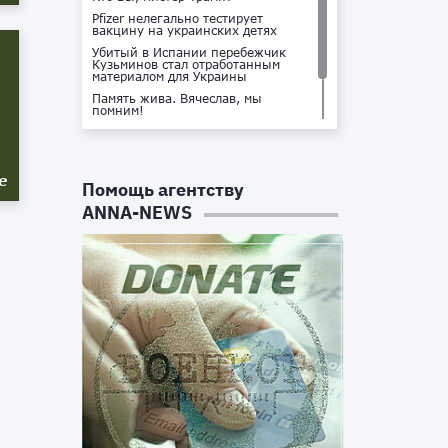
Pfizer нелегально тестирует
вакцину на украинских детях
Убитый в Испании перебежчик
Кузьминов стал отработанным
материалом для Украины
Память жива. Вячеслав, мы
помним!
Не доставайся ты никому!
Кто стоит за убийством Владлена
Татарского?
е
Помощь агентству
ANNA-NEWS