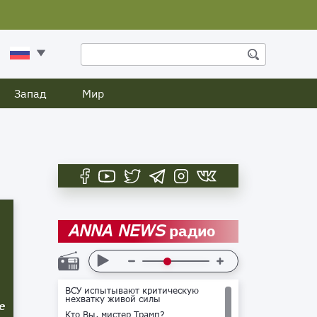
Запад
Мир
радио
ANNA NEWS
ВСУ испытывают критическую
нехватку живой силы
е
Кто Вы, мистер Трамп?