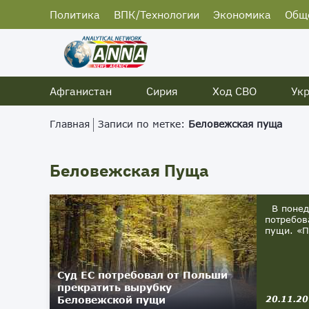
Политика
ВПК/Технологии
Экономика
Общ
Афганистан
Сирия
Ход СВО
Ук
Главная
Записи по метке:
Беловежская пуща
Беловежская Пуща
В понеде
потребов
пущи. «П
Суд ЕС потребовал от Польши
прекратить вырубку
Беловежской пущи
20.11.2