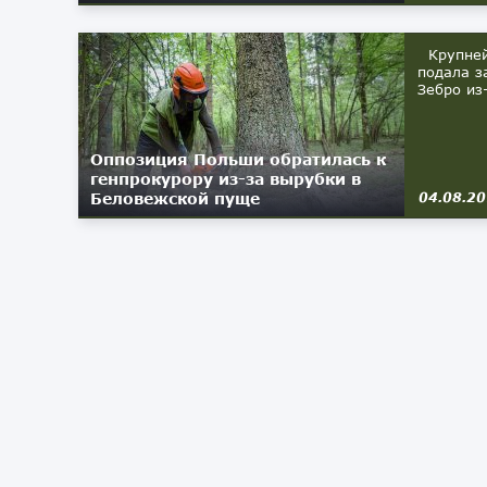
Крупнейш
подала з
Зебро из
Оппозиция Польши обратилась к
генпрокурору из-за вырубки в
Беловежской пуще
04.08.2