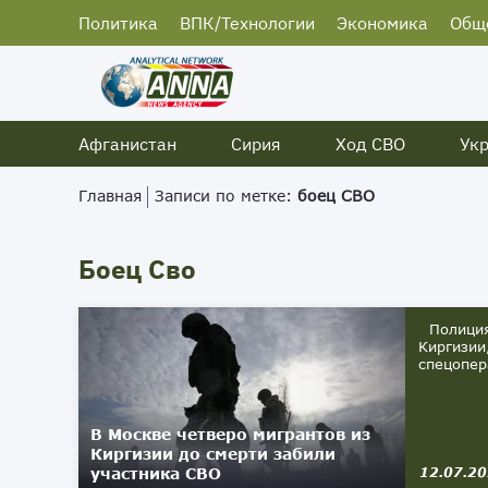
Политика
ВПК/Технологии
Экономика
Общ
Афганистан
Сирия
Ход СВО
Ук
Главная
Записи по метке:
боец СВО
Боец Сво
Полиция 
Киргизии
спецопер
В Москве четверо мигрантов из
Киргизии до смерти забили
участника СВО
12.07.2