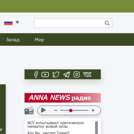
Запад
Мир
радио
ANNA NEWS
ВСУ испытывают критическую
нехватку живой силы
е
Кто Вы, мистер Трамп?