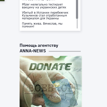
Pfizer нелегально тестирует
вакцину на украинских детях
Убитый в Испании перебежчик
Кузьминов стал отработанным
материалом для Украины
Память жива. Вячеслав, мы
помним!
Не доставайся ты никому!
Кто стоит за убийством Владлена
Татарского?
Помощь агентству
ANNA-NEWS