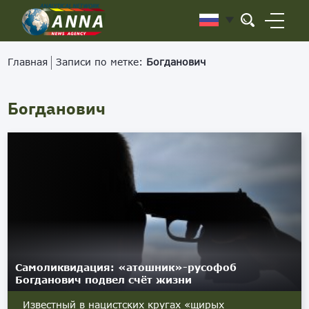
Главная
Записи по метке:
Богданович
Богданович
Самоликвидация: «атошник»-русофоб
Богданович подвел счёт жизни
Известный в нацистских кругах «щирых