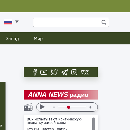
Запад
Мир
радио
ANNA NEWS
ВСУ испытывают критическую
нехватку живой силы
е
Кто Вы, мистер Трамп?