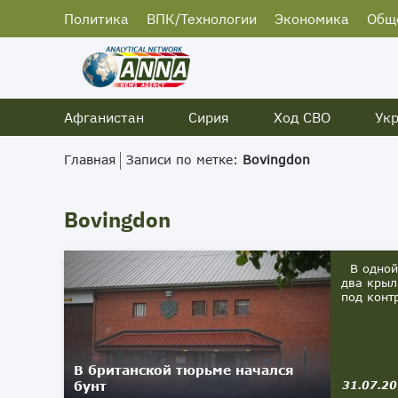
Политика
ВПК/Технологии
Экономика
Общ
Афганистан
Сирия
Ход СВО
Ук
Главная
Записи по метке:
Bovingdon
Bovingdon
В одной 
два крыл
под конт
В британской тюрьме начался
бунт
31.07.2