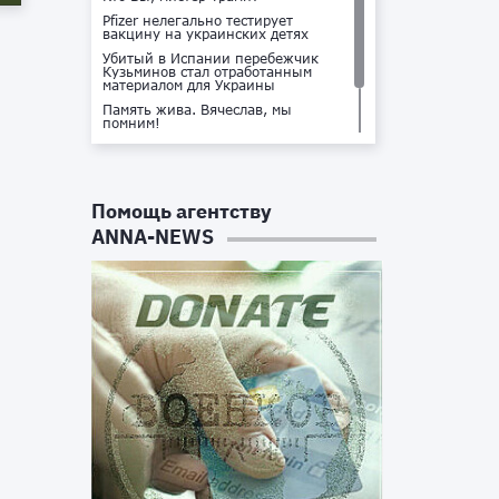
Pfizer нелегально тестирует
вакцину на украинских детях
Убитый в Испании перебежчик
Кузьминов стал отработанным
материалом для Украины
Память жива. Вячеслав, мы
помним!
Не доставайся ты никому!
Кто стоит за убийством Владлена
Татарского?
Помощь агентству
ANNA-NEWS