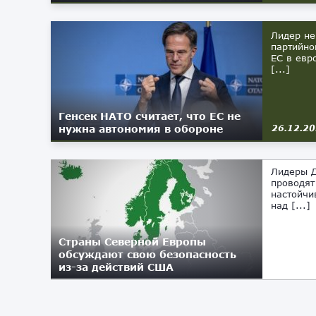
Лидер не
партийно
ЕС в евр
[...]
Генсек НАТО считает, что ЕС не
нужна автономия в обороне
26.12.2
Лидеры Д
проводят
настойчи
над [...]
Страны Северной Европы
обсуждают свою безопасность
из-за действий США
12.05.2025