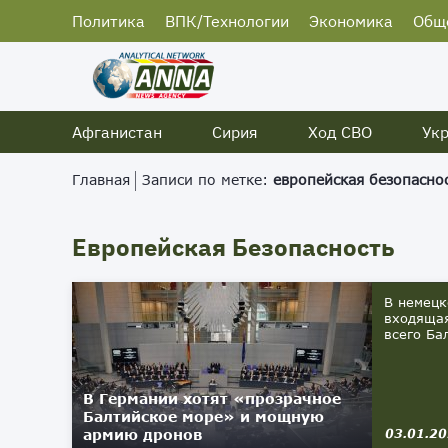
Политика
ВПК/Технологии
Экономика
Общ
Афганистан
Сирия
Ход СВО
Ук
Главная
Записи по метке:
европейская безопасно
Европейская Безопасность
В немецк
входящая
всего Ба
В Германии хотят «прозрачное
Балтийское море» и мощную
армию дронов
03.01.2