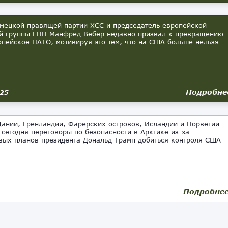
мецкой правящей партии ХСС и председатель европейской
й группы ЕНП Манфред Вебер недавно призвал к превращению
опейское НАТО, мотивируя это тем, что на США больше нельзя
Подробне
025
ании, Гренландии, Фарерских островов, Исландии и Норвегии
 сегодня переговоры по безопасности в Арктике из-за
вых планов президента Дональд Трамп добиться контроля США
Подробне