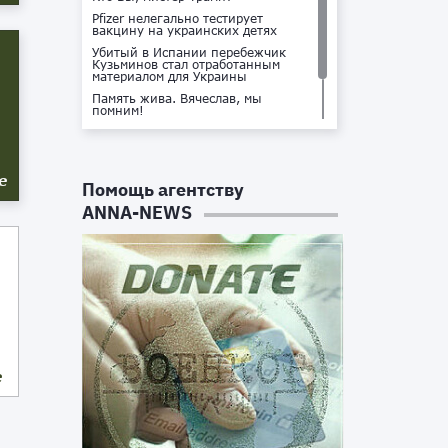
Pfizer нелегально тестирует
вакцину на украинских детях
Убитый в Испании перебежчик
Кузьминов стал отработанным
материалом для Украины
Память жива. Вячеслав, мы
помним!
Не доставайся ты никому!
Кто стоит за убийством Владлена
Татарского?
е
Помощь агентству
ANNA-NEWS
е