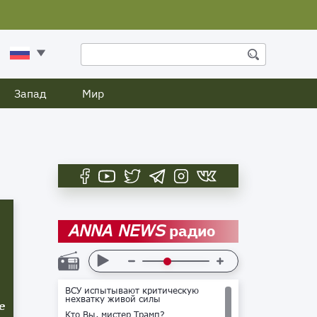
Запад
Мир
радио
ANNA NEWS
ВСУ испытывают критическую
нехватку живой силы
е
Кто Вы, мистер Трамп?