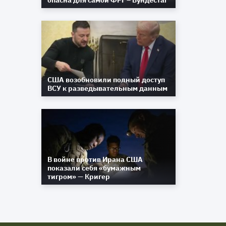
опасна для самой ФРГ – Бундестаг
США возобновили полный доступ
ВСУ к разведывательным данным
В войне против Ирана США
показали себя «бумажным
тигром» — Кригер