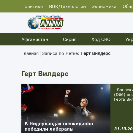
Политика
ВПК/Технологии
Экономика
Общ
Афганистан
Сирия
Ход СВО
Ук
Главная
Записи по метке:
Герт Вилдерс
Герт Вилдерс
Вопреки 
(D66) вн
Герта Ви
В Нидерландах неожиданно
победили либералы
31.10.2