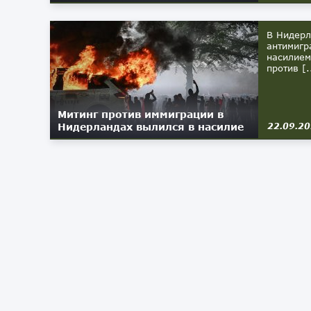
В Нидерл
антимигр
насилием
против [.
Митинг против иммиграции в
Нидерландах вылился в насилие
22.09.2