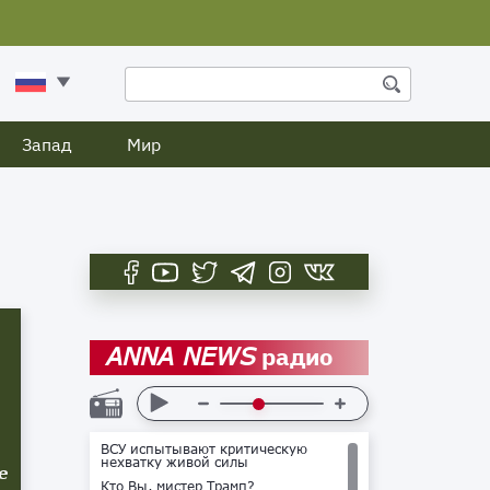
Запад
Мир
радио
ANNA NEWS
ВСУ испытывают критическую
нехватку живой силы
е
Кто Вы, мистер Трамп?