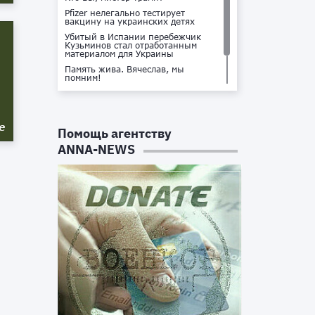
Pfizer нелегально тестирует
вакцину на украинских детях
Убитый в Испании перебежчик
Кузьминов стал отработанным
материалом для Украины
Память жива. Вячеслав, мы
помним!
Не доставайся ты никому!
Кто стоит за убийством Владлена
Татарского?
е
Помощь агентству
ANNA-NEWS