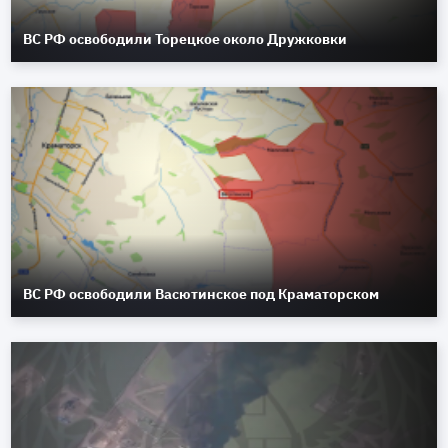
ВС РФ освободили Торецкое около Дружковки
ВС РФ освободили Васютинское под Краматорском