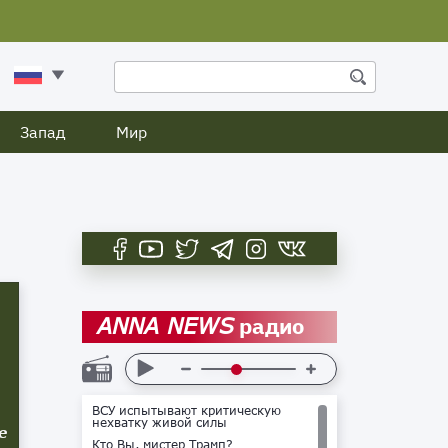
Запад
Мир
радио
ANNA NEWS
ВСУ испытывают критическую
нехватку живой силы
е
Кто Вы, мистер Трамп?