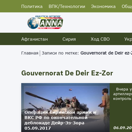
Политика
ВПК/Технологии
Экономика
Общ
Афганистан
Сирия
Ход СВО
Ук
Главная
Записи по метке:
Gouvernorat de Deir ez-
Gouvernorat De Deir Ez-Zor
Вчера ут
артиллер
контроль
Операции Сирийской армии и
ВКС РФ по окончательной
деблокаде Дейр-Эз-Зора
05.09.2017
06.09.2