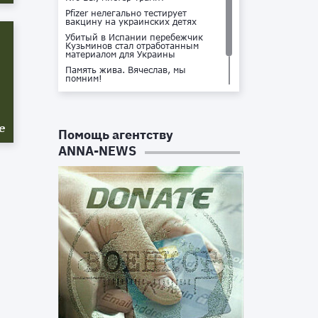
Pfizer нелегально тестирует
вакцину на украинских детях
Убитый в Испании перебежчик
Кузьминов стал отработанным
материалом для Украины
Память жива. Вячеслав, мы
помним!
Не доставайся ты никому!
Кто стоит за убийством Владлена
Татарского?
е
Помощь агентству
ANNA-NEWS