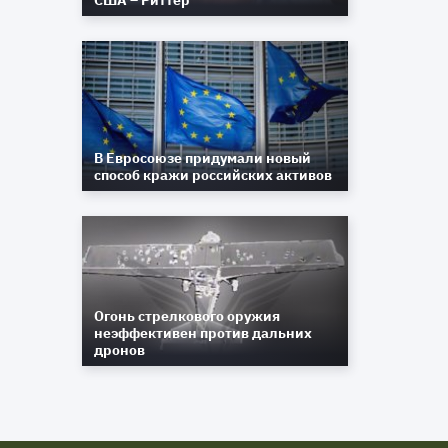
США – Риттер
В Евросоюзе придумали новый
способ кражи российских активов
Огонь стрелкового оружия
неэффективен против дальних
дронов