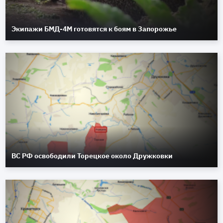
Экипажи БМД-4М готовятся к боям в Запорожье
ВС РФ освободили Торецкое около Дружковки