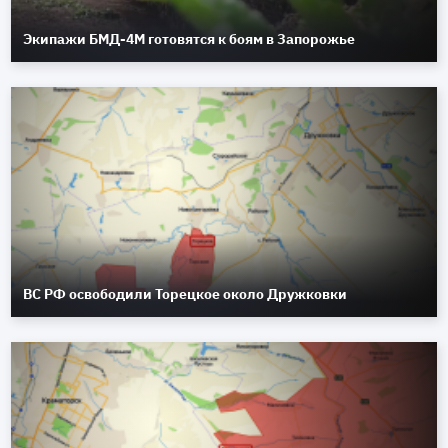
Экипажи БМД-4М готовятся к боям в Запорожье
ВС РФ освободили Торецкое около Дружковки