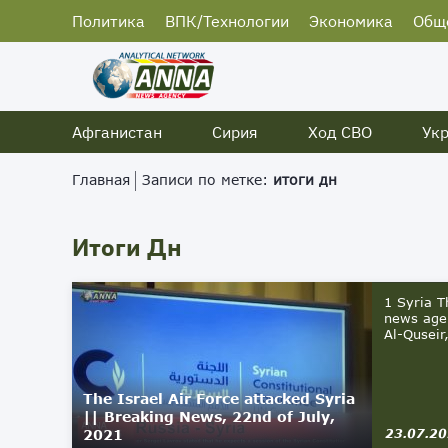
Политика
ВПК/Технологии
Экономика
Общ
Афганистан
Сирия
Ход СВО
Ук
Главная
Записи по метке:
итоги дн
Итоги Дн
1 Syria T
news agen
Al-Quseir,
The Israel Air Force attacked Syria
|| Breaking News, 22nd of July,
2021
23.07.2