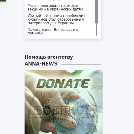
Pfizer нелегально тестирует
вакцину на украинских детях
Убитый в Испании перебежчик
Кузьминов стал отработанным
материалом для Украины
Память жива. Вячеслав, мы
помним!
Не доставайся ты никому!
Кто стоит за убийством Владлена
Татарского?
Помощь агентству
ANNA-NEWS