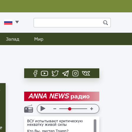
Запад
Мир
A
радио
ANNA NEWS
ВСУ испытывают критическую
нехватку живой силы
е
Кто Вы, мистер Трамп?