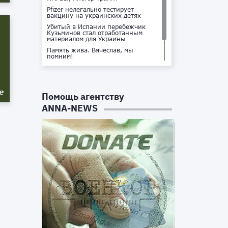
Pfizer нелегально тестирует
вакцину на украинских детях
Убитый в Испании перебежчик
Кузьминов стал отработанным
материалом для Украины
Память жива. Вячеслав, мы
помним!
Не доставайся ты никому!
Кто стоит за убийством Владлена
Татарского?
е
Помощь агентству
ANNA-NEWS