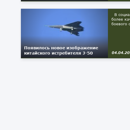
В социал
более ка
боевого 
Появилось новое изображение
китайского истребителя J-50
04.04.2