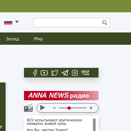
Запад
Мир
радио
ANNA NEWS
ВСУ испытывают критическую
нехватку живой силы
е
Кто Вы, мистер Трамп?