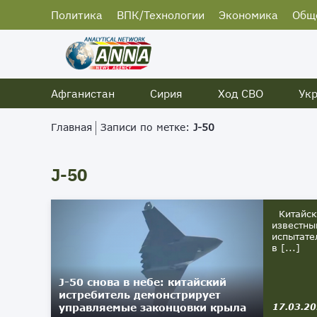
Политика
ВПК/Технологии
Экономика
Общ
Афганистан
Сирия
Ход СВО
Ук
Главная
Записи по метке:
J-50
J-50
Китайски
известны
испытате
в [...]
J-50 снова в небе: китайский
истребитель демонстрирует
управляемые законцовки крыла
17.03.2