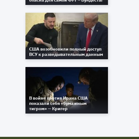
опасна для самой ФРГ – Бундестаг
США возобновили полный доступ
ВСУ к разведывательным данным
В войне против Ирана США
показали себя «бумажным
тигром» — Кригер