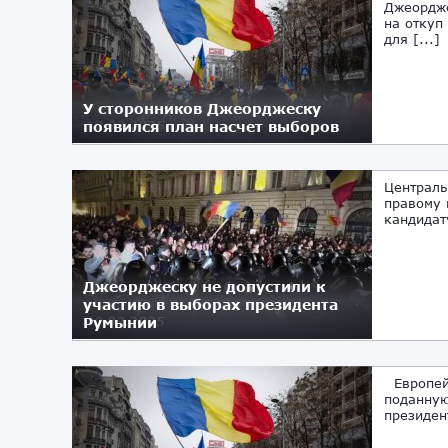
Джеордже
на откуп
для [...]
У сторонников Джеорджеску
появился план насчет выборов
13.03.2025
Централь
правому 
кандидат
Джеорджеску не допустили к
участию в выборах президента
Румынии
10.03.2025
Европейс
поданную
президен