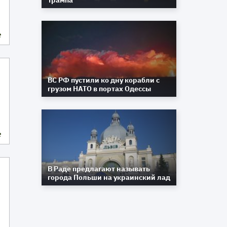
Трампа
е
ВС РФ пустили ко дну корабли с
грузом НАТО в портах Одессы
е
В Раде предлагают называть
города Польши на украинский лад