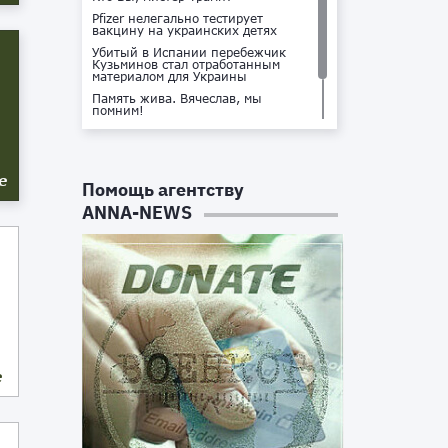
Pfizer нелегально тестирует
вакцину на украинских детях
Убитый в Испании перебежчик
Кузьминов стал отработанным
материалом для Украины
Память жива. Вячеслав, мы
помним!
Не доставайся ты никому!
Кто стоит за убийством Владлена
Татарского?
е
Помощь агентству
ANNA-NEWS
е