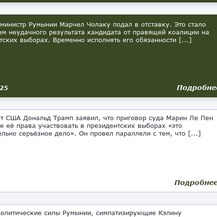
министр Румынии Марчел Чолаку подал в отставку. Это стало
ем неудачного результата кандидата от правящей коалиции на
тских выборах. Временно исполнять его обязанности [...]
Подробне
025
т США Дональд Трамп заявил, что приговор суда Марин Ле Пен
е её права участвовать в президентских выборах «это
ельно серьёзное дело». Он провел параллели с тем, что [...]
Подробне
олитические силы Румынии, симпатизирующие Кэлину