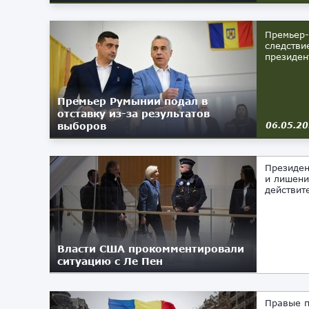
Премьер-
следстви
президен
Премьер Румынии подал в
отставку из-за результатов
выборов
06.05.2
Президен
и лишени
действит
Власти США прокомментировали
ситуацию с Ле Пен
01.04.2025
Правые п