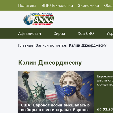
Политика
ВПК/Технологии
Экономика
Общ
Афганистан
Сирия
Ход СВО
Ук
Главная
Записи по метке:
Кэлин Джеорджеску
Кэлин Джеорджеску
Еврокоми
шести ст
юридичес
США: Еврокомиссия вмешалась в
выборы в шести странах Европы
06.02.2