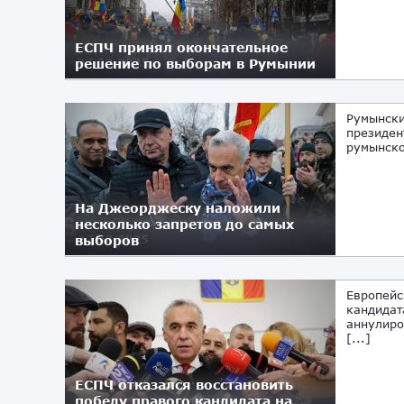
ЕСПЧ принял окончательное
решение по выборам в Румынии
07.03.2025
Румынски
президен
румынско
На Джеорджеску наложили
несколько запретов до самых
выборов
27.02.2025
Европейс
кандидат
аннулиро
[...]
ЕСПЧ отказался восстановить
победу правого кандидата на