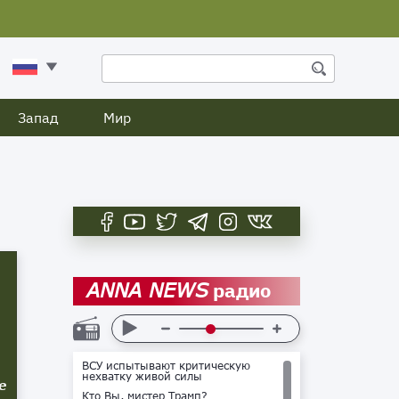
Запад
Мир
радио
ANNA NEWS
ВСУ испытывают критическую
нехватку живой силы
е
Кто Вы, мистер Трамп?