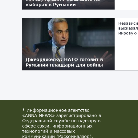
выборах в Румынии
22.01.2025
Независи
высказал
мировую 
Джеорджеску: НАТО готовит в
Румынии плацдарм для войны
16.01.2025
* Информационное агентство
«ANNA NEWS» зарегистрировано в
Федеральной службе по надзору в
сфере связи, информационных
технологий и массовых
коммуникаций (Роскомнадзор).