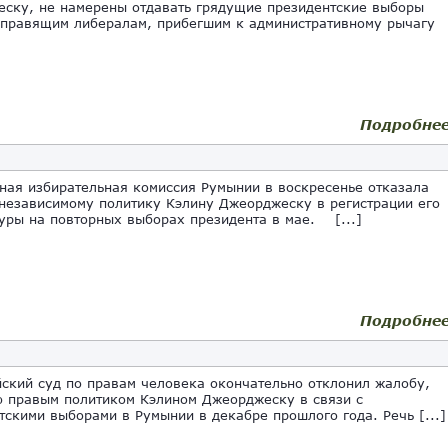
ску, не намерены отдавать грядущие президентские выборы
 правящим либералам, прибегшим к административному рычагу
Подробне
ная избирательная комиссия Румынии в воскресенье отказала
независимому политику Кэлину Джеорджеску в регистрации его
уры на повторных выборах президента в мае. [...]
Подробне
кий суд по правам человека окончательно отклонил жалобу,
 правым политиком Кэлином Джеорджеску в связи с
тскими выборами в Румынии в декабре прошлого года. Речь [...]