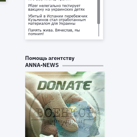
Pfizer нелегально тестирует
вакцину на украинских детях
Убитый в Испании перебежчик
Кузьминов стал отработанным
материалом для Украины
Память жива. Вячеслав, мы
помним!
Не доставайся ты никому!
Кто стоит за убийством Владлена
Татарского?
Помощь агентству
ANNA-NEWS