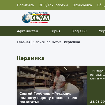
Политика
ВПК/Технологии
Экономика
Общ
Афганистан
Сирия
Ход СВО
Ук
Главная
Записи по метке:
керамика
Керамика
Интервью
основате
книги – 
Сергей Гребнев: «Русским,
родному народу плохо – надо
помогать»
28.08.2