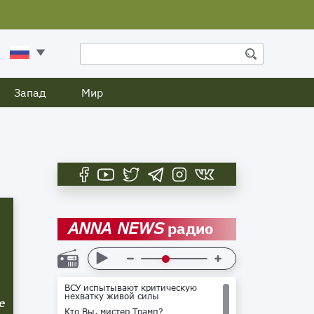
Запад
Мир
радио
ANNA NEWS
ВСУ испытывают критическую
нехватку живой силы
е
Кто Вы, мистер Трамп?