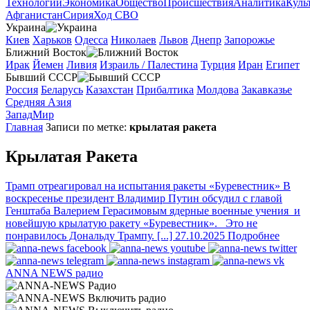
Технологии
Экономика
Общество
Происшествия
Аналитика
Куль
Афганистан
Сирия
Ход СВО
Украина
Киев
Харьков
Одесса
Николаев
Львов
Днепр
Запорожье
Ближний Восток
Ирак
Йемен
Ливия
Израиль / Палестина
Турция
Иран
Египет
Бывший СССР
Россия
Беларусь
Казахстан
Прибалтика
Молдова
Закавказье
Средняя Азия
Запад
Мир
Главная
Записи по метке:
крылатая ракета
Крылатая Ракета
Трамп отреагировал на испытания ракеты «Буревестник»
В
воскресенье президент Владимир Путин обсудил с главой
Генштаба Валерием Герасимовым ядерные военные учения и
новейшую крылатую ракету «Буревестник». Это не
понравилось Дональду Трампу. [...]
27.10.2025
Подробнее
ANNA NEWS
радио