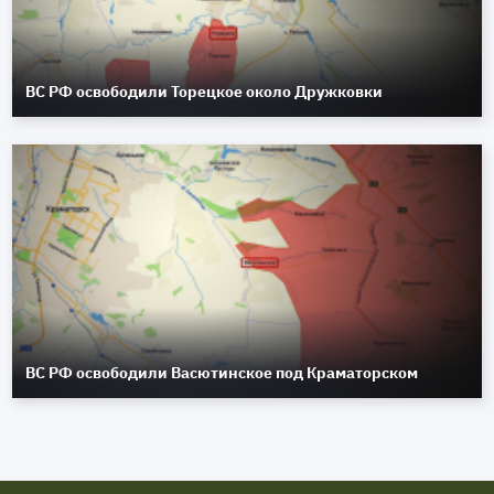
ВС РФ освободили Торецкое около Дружковки
ВС РФ освободили Васютинское под Краматорском