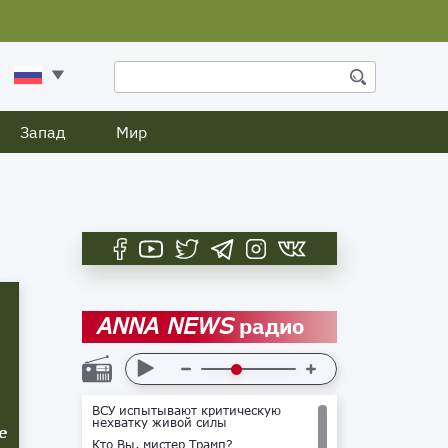
Запад
Мир
радио
ANNA NEWS
ВСУ испытывают критическую
нехватку живой силы
е
Кто Вы, мистер Трамп?