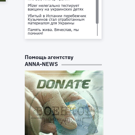
Pfizer нелегально тестирует
вакцину на украинских детях
Убитый в Испании перебежчик
Кузьминов стал отработанным
материалом для Украины
Память жива. Вячеслав, мы
помним!
Не доставайся ты никому!
Кто стоит за убийством Владлена
Татарского?
Помощь агентству
ANNA-NEWS