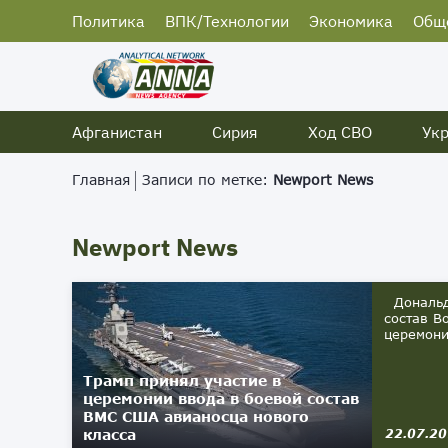
Политика
ВПК/Технологии
Экономика
Общ
Афганистан
Сирия
Ход СВО
Ук
Главная
Записи по метке:
Newport News
Newport News
Дональд 
состав В
церемони
Трамп принял участие в
церемонии ввода в боевой состав
ВМС США авианосца нового
класса
22.07.2