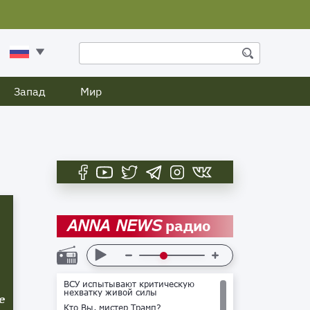
Запад
Мир
радио
ANNA NEWS
ВСУ испытывают критическую
нехватку живой силы
е
Кто Вы, мистер Трамп?