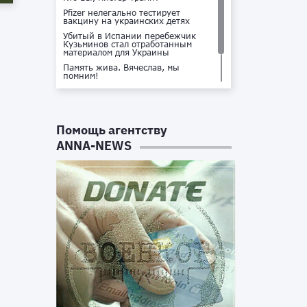
Pfizer нелегально тестирует
вакцину на украинских детях
Убитый в Испании перебежчик
Кузьминов стал отработанным
материалом для Украины
Память жива. Вячеслав, мы
помним!
Не доставайся ты никому!
Кто стоит за убийством Владлена
Татарского?
Помощь агентству
ANNA-NEWS