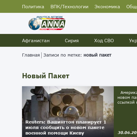
Политика
ВПК/Технологии
Экономика
Общ
Афганистан
Сирия
Ход СВО
Ук
Главная
Записи по метке:
новый пакет
Новый Пакет
Американ
новом па
ссылкой н
Reuters: Вашингтон планирует 1
июля сообщить о новом пакете
военной помощи Киеву
30.06.2