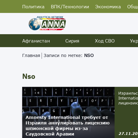
Политика
ВПК/Технологии
Экономика
Общ
Афганистан
Сирия
Ход СВО
Ук
Главная
Записи по метке:
NSO
Nso
Израильс
Internat
лицензию
Amnesty International требует от
Израиля аннулировать лицензию
шпионской фирмы из-за
Саудовской Аравии
27.11.2