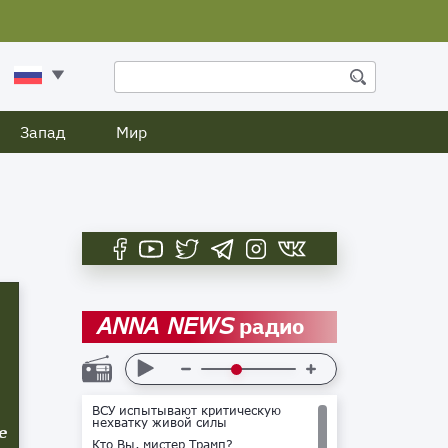
Запад
Мир
радио
ANNA NEWS
ВСУ испытывают критическую
нехватку живой силы
е
Кто Вы, мистер Трамп?