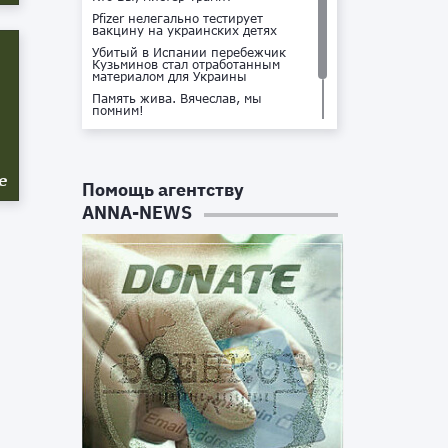
Pfizer нелегально тестирует
вакцину на украинских детях
Убитый в Испании перебежчик
Кузьминов стал отработанным
материалом для Украины
Память жива. Вячеслав, мы
помним!
Не доставайся ты никому!
Кто стоит за убийством Владлена
Татарского?
е
Помощь агентству
ANNA-NEWS