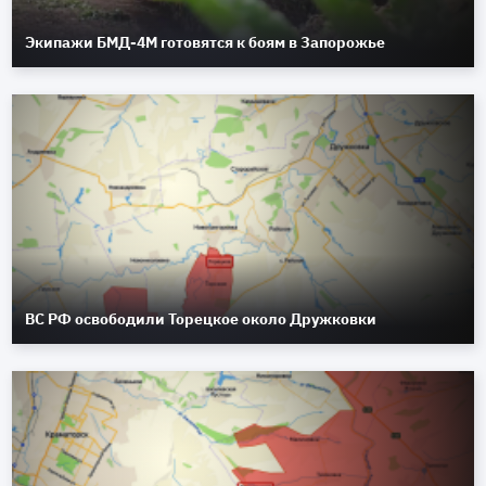
Экипажи БМД-4М готовятся к боям в Запорожье
ВС РФ освободили Торецкое около Дружковки