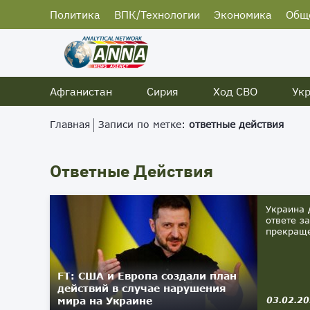
Политика
ВПК/Технологии
Экономика
Общ
Афганистан
Сирия
Ход СВО
Ук
Главная
Записи по метке:
ответные действия
Ответные Действия
Украина 
ответе з
прекраще
FT: США и Европа создали план
действий в случае нарушения
мира на Украине
03.02.2