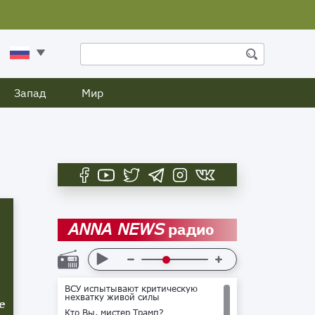
Запад
Мир
радио
ANNA NEWS
ВСУ испытывают критическую
нехватку живой силы
е
Кто Вы, мистер Трамп?