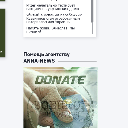
Pfizer нелегально тестирует
вакцину на украинских детях
Убитый в Испании перебежчик
Кузьминов стал отработанным
материалом для Украины
Память жива. Вячеслав, мы
помним!
Не доставайся ты никому!
Кто стоит за убийством Владлена
Татарского?
е
Помощь агентству
ANNA-NEWS