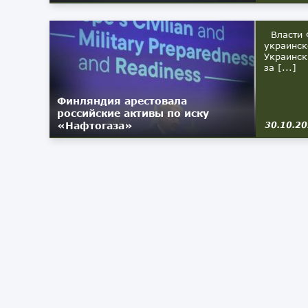
Власти Ф
украинск
Украинск
за [...]
Финляндия арестовала
российские активы по иску
«Нафтогаза»
30.10.2