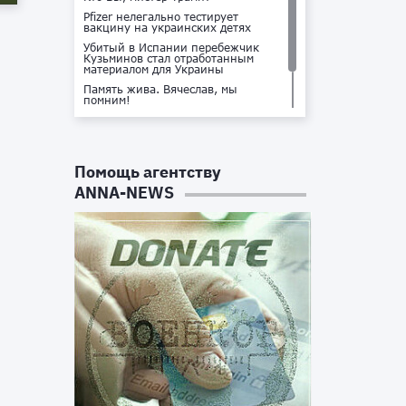
Pfizer нелегально тестирует
вакцину на украинских детях
Убитый в Испании перебежчик
Кузьминов стал отработанным
материалом для Украины
Память жива. Вячеслав, мы
помним!
Не доставайся ты никому!
Кто стоит за убийством Владлена
Татарского?
Помощь агентству
ANNA-NEWS