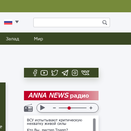
Запад
Мир
радио
ANNA NEWS
ВСУ испытывают критическую
нехватку живой силы
е
Кто Вы, мистер Трамп?