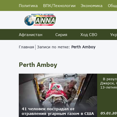
Политика
ВПК/Технологии
Экономика
Общ
Афганистан
Сирия
Ход СВО
Ук
Главная
Записи по метке:
Perth Amboy
Perth Amboy
В резуль
Джерси, 
13-летня
41 человек пострадал от
отравления угарным газом в США
05.01.2