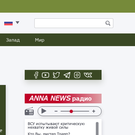
Запад
Мир
радио
ANNA NEWS
ВСУ испытывают критическую
нехватку живой силы
е
Кто Вы, мистер Трамп?