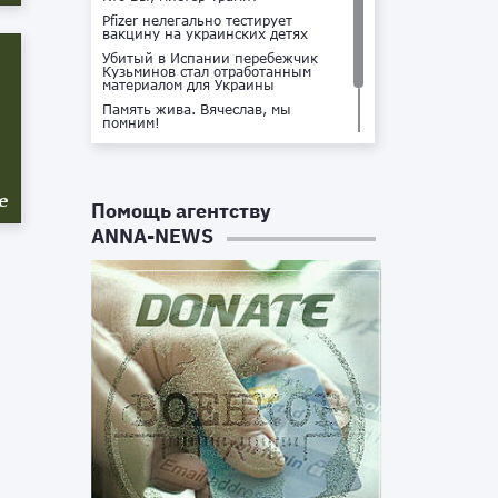
Pfizer нелегально тестирует
вакцину на украинских детях
Убитый в Испании перебежчик
Кузьминов стал отработанным
материалом для Украины
Память жива. Вячеслав, мы
помним!
Не доставайся ты никому!
Кто стоит за убийством Владлена
Татарского?
е
Помощь агентству
ANNA-NEWS