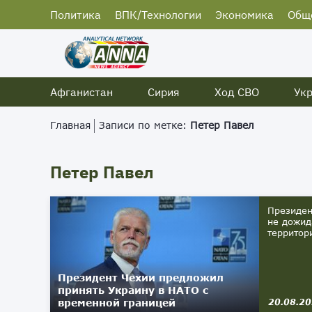
Политика
ВПК/Технологии
Экономика
Общ
Афганистан
Сирия
Ход СВО
Ук
Главная
Записи по метке:
Петер Павел
Петер Павел
Президен
не дожид
территор
Президент Чехии предложил
принять Украину в НАТО с
временной границей
20.08.2