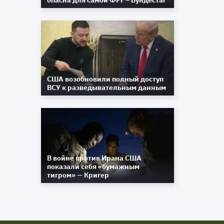
опасна для самой ФРГ – Бундестаг
США возобновили полный доступ
ВСУ к разведывательным данным
В войне против Ирана США
показали себя «бумажным
тигром» — Кригер