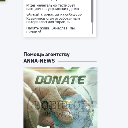
Pfizer нелегально тестирует
вакцину на украинских детях
Убитый в Испании перебежчик
Кузьминов стал отработанным
материалом для Украины
Память жива. Вячеслав, мы
помним!
Не доставайся ты никому!
Кто стоит за убийством Владлена
Татарского?
Помощь агентству
ANNA-NEWS