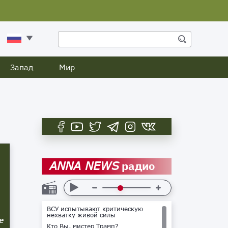
Запад
Мир
радио
ANNA NEWS
ВСУ испытывают критическую
нехватку живой силы
е
Кто Вы, мистер Трамп?