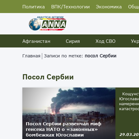
Политика
ВПК/Технологии
Экономика
Общ
Афганистан
Сирия
Ход СВО
Ук
Главная
Записи по метке:
посол Сербии
Посол Сербии
Кощунств
Югослави
намеренн
катастроф
Посол Сербии развенчал миф
генсека НАТО о «законных»
бомбежках Югославии
29.03.2