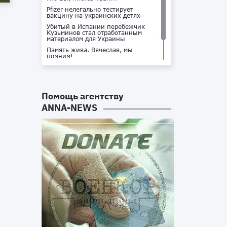
Pfizer нелегально тестирует
вакцину на украинских детях
Убитый в Испании перебежчик
Кузьминов стал отработанным
материалом для Украины
Память жива. Вячеслав, мы
помним!
Не доставайся ты никому!
Кто стоит за убийством Владлена
Татарского?
Помощь агентству
ANNA-NEWS