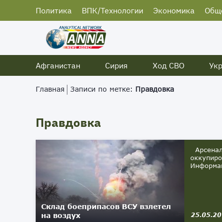
Политика
ВПК/Технологии
Экономика
Общ
Афганистан
Сирия
Ход СВО
Ук
Главная
Записи по метке:
Правдовка
Правдовка
Арсенал 
оккупиро
Информац
Склад боеприпасов ВСУ взлетел
на воздух
25.05.2