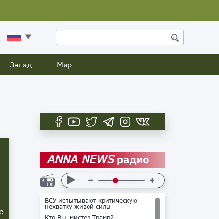
Запад
Мир
радио
ANNA NEWS
ВСУ испытывают критическую
нехватку живой силы
е
Кто Вы, мистер Трамп?