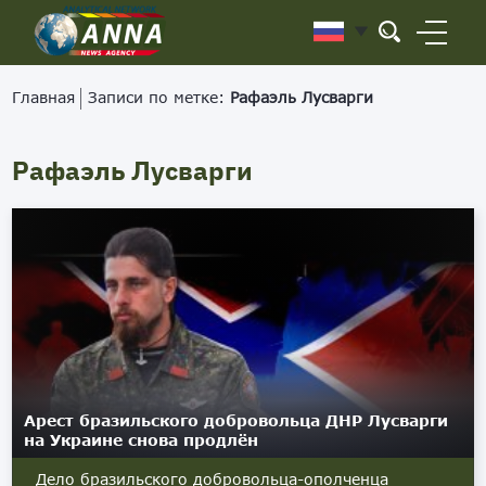
Главная
Записи по метке:
Рафаэль Лусварги
Рафаэль Лусварги
Арест бразильского добровольца ДНР Лусварги
на Украине снова продлён
Дело бразильского добровольца-ополченца