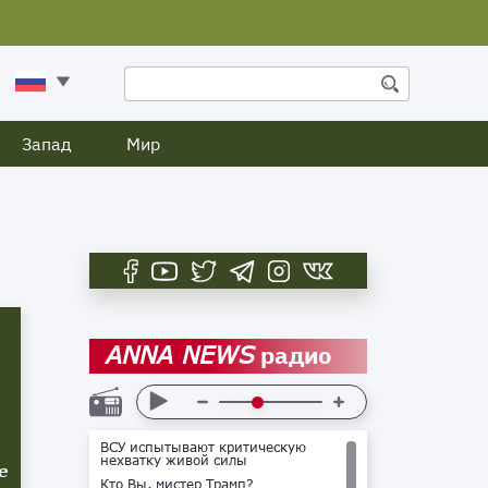
Запад
Мир
радио
ANNA NEWS
ВСУ испытывают критическую
нехватку живой силы
е
Кто Вы, мистер Трамп?