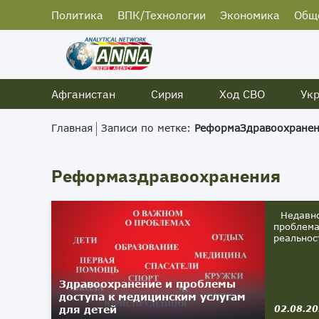
Политика
ВПК/Технологии
Экономика
Общ
Афганистан
Сирия
Ход СВО
Ук
Главная
Записи по метке:
РеформаЗдравоохране
Реформаздравоохранения
Недавно 
проблема
реальнос
Здравоохранение и проблемы
доступа к медицинским услугам
для детей
02.08.2