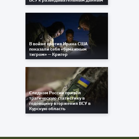
ВСУ к разведывательным данным
В войне против Ирана США
показали себя «бумажным
тигром» — Кригер
Следком России привёл
трагическую статистику в
годовщину вторжения ВСУ в
Курскую область