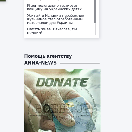
Pfizer нелегально тестирует
вакцину на украинских детях
Убитый в Испании перебежчик
Кузьминов стал отработанным
материалом для Украины
Память жива. Вячеслав, мы
помним!
Не доставайся ты никому!
Кто стоит за убийством Владлена
Татарского?
Помощь агентству
ANNA-NEWS