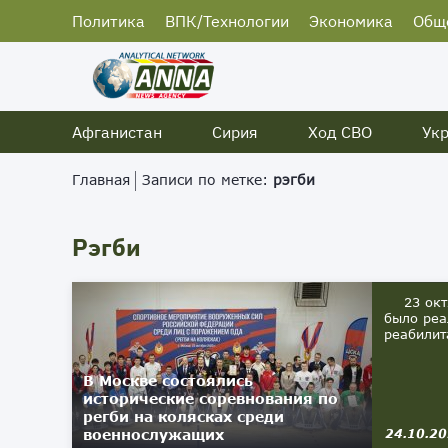
Политика
ВПК/Технологии
Экономика
Общ
Афганистан
Сирия
Ход СВО
Ук
Главная
Записи по метке:
рэгби
Рэгби
23 октяб
было реа
реабилит
В Москве состоялись
исторические соревнования по
регби на колясках среди
военнослужащих
24.10.2