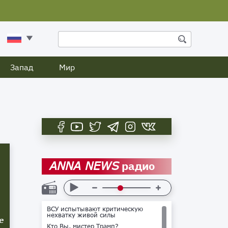
Запад
Мир
радио
ANNA NEWS
ВСУ испытывают критическую
нехватку живой силы
е
Кто Вы, мистер Трамп?