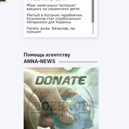
Pfizer нелегально тестирует
вакцину на украинских детях
Убитый в Испании перебежчик
Кузьминов стал отработанным
материалом для Украины
Память жива. Вячеслав, мы
помним!
Не доставайся ты никому!
Кто стоит за убийством Владлена
Татарского?
Помощь агентству
ANNA-NEWS