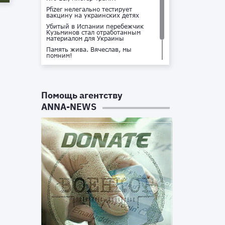
Pfizer нелегально тестирует
вакцину на украинских детях
Убитый в Испании перебежчик
Кузьминов стал отработанным
материалом для Украины
Память жива. Вячеслав, мы
помним!
Не доставайся ты никому!
Кто стоит за убийством Владлена
Татарского?
Помощь агентству
ANNA-NEWS