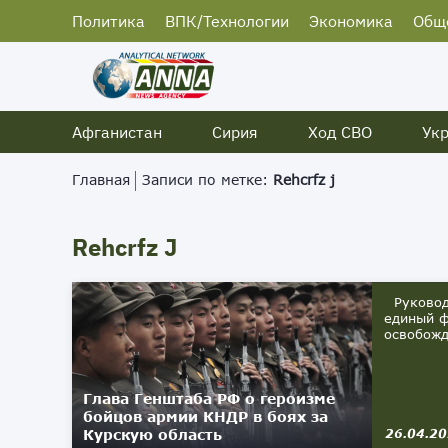
Политика
ВПК/Технологии
Экономика
Общ
Афганистан
Сирия
Ход СВО
Ук
Главная
Записи по метке:
Rehcrfz j
Rehcrfz J
Руководи
единый ф
освобожд
Глава Генштаба РФ о героизме
бойцов армии КНДР в боях за
Курскую область
26.04.2