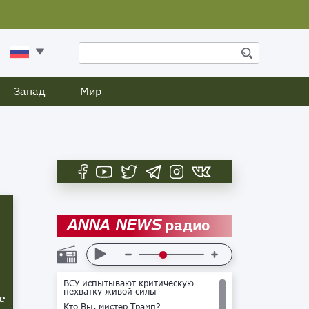
Запад
Мир
радио
ANNA NEWS
ВСУ испытывают критическую
нехватку живой силы
е
Кто Вы, мистер Трамп?