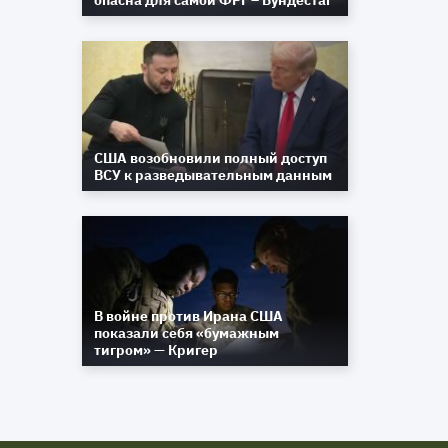
опасна для самой ФРГ – Бундестаг
США возобновили полный доступ
ВСУ к разведывательным данным
В войне против Ирана США
показали себя «бумажным
тигром» — Кригер