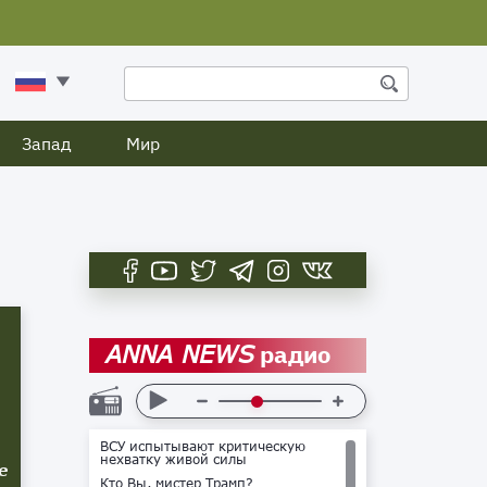
Запад
Мир
радио
ANNA NEWS
ВСУ испытывают критическую
нехватку живой силы
е
Кто Вы, мистер Трамп?