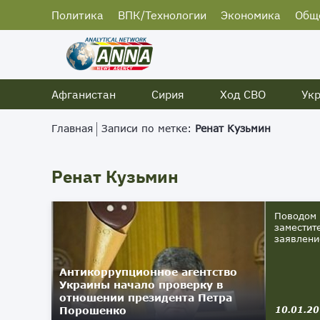
Политика
ВПК/Технологии
Экономика
Общ
Афганистан
Сирия
Ход СВО
Ук
Главная
Записи по метке:
Ренат Кузьмин
Ренат Кузьмин
Поводом 
заместит
заявлени
Антикоррупционное агентство
Украины начало проверку в
отношении президента Петра
Порошенко
10.01.2