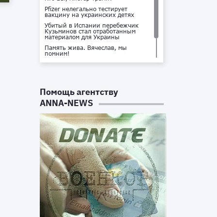
Pfizer нелегально тестирует
вакцину на украинских детях
Убитый в Испании перебежчик
Кузьминов стал отработанным
материалом для Украины
Память жива. Вячеслав, мы
помним!
Не доставайся ты никому!
Кто стоит за убийством Владлена
Татарского?
Помощь агентству
ANNA-NEWS